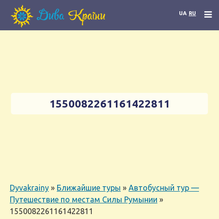
UA
RU
1550082261161422811
Dyvakrainy
»
Ближайшие туры
»
Автобусный тур —
Путешествие по местам Силы Румынии
»
1550082261161422811