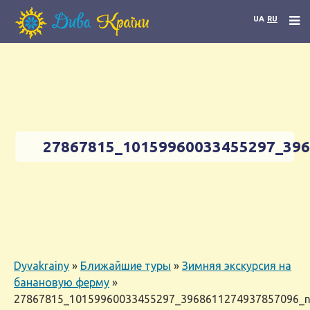
UA
RU
27867815_10159960033455297_39
Dyvakrainy
»
Ближайшие туры
»
Зимняя экскурсия на
банановую ферму
»
27867815_10159960033455297_3968611274937857096_