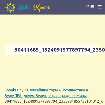
UA
RU
30411685_1524091577897794_235
Dyvakrainy
»
Ближайшие туры
»
Путешествие в
Бушу.ПРАзднуем Великдень и праздник Живы
»
30411685_1524091577897794_2350991855753101312_o