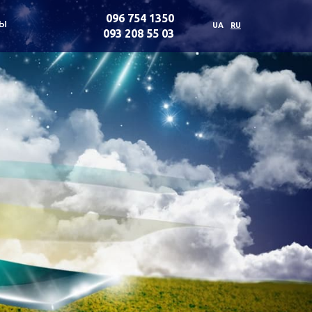
096 754 1350
ты
UA
RU
093 208 55 03