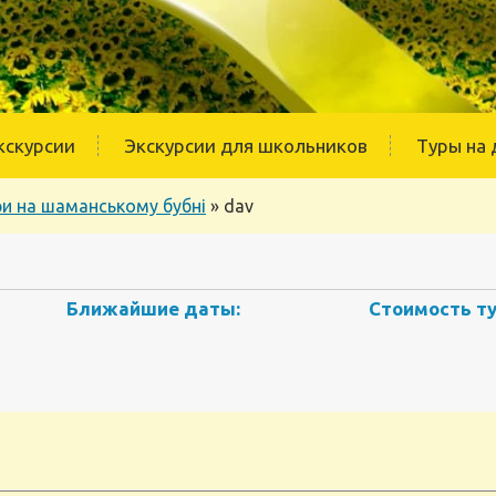
кскурсии
Экскурсии для школьников
Туры на 
ри на шаманському бубні
»
dav
Ближайшие даты:
Стоимость ту