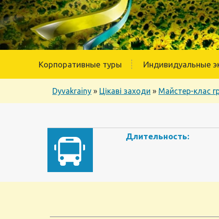
Корпоративные туры
Индивидуальные э
Dyvakrainy
»
Цікаві заходи
»
Майстер-клас г
Длительность: