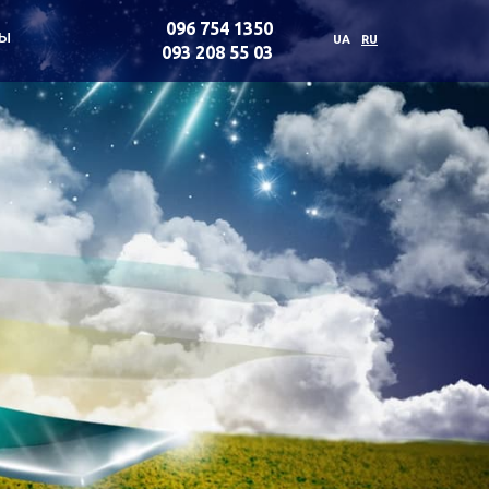
096 754 1350
ты
UA
RU
093 208 55 03