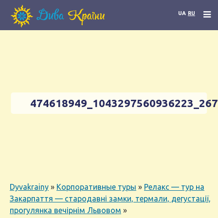
UA
RU
474618949_1043297560936223_26
Dyvakrainy
»
Корпоративные туры
»
Релакс — тур на
Закарпаття — стародавні замки, термали, дегустації,
прогулянка вечірнім Львовом
»