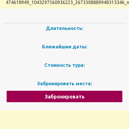
474618949_1043297560936223_2673308889948313346_
Длительность:
Ближайшие даты:
Стоимость тура:
Забронировать места:
Забронировать