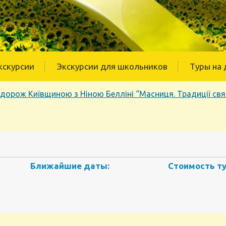
кскурсии
Экскурсии для школьников
Туры на 
дорож Київщиною з Ніною Белліні “Масниця. Традиції свя
Ближайшие даты:
Стоимость ту