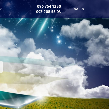
096 754 1350
ты
UA
RU
093 208 55 03