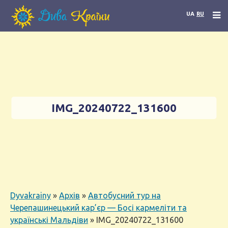
UA
RU
IMG_20240722_131600
Dyvakrainy
»
Архів
»
Автобусний тур на
Черепашинецький кар’єр — Босі кармеліти та
українські Мальдіви
»
IMG_20240722_131600