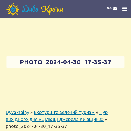
UA
RU
PHOTO_2024-04-30_17-35-37
Dyvakrainy
»
Екотури та зелений туризм
»
Тур
вихідного дня «Цілющі джерела Київщини»
»
photo_2024-04-30_17-35-37