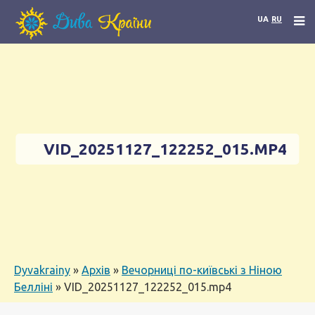
UA
RU
VID_20251127_122252_015.MP4
Dyvakrainy
»
Архів
»
Вечорниці по-київські з Ніною
Белліні
»
VID_20251127_122252_015.mp4