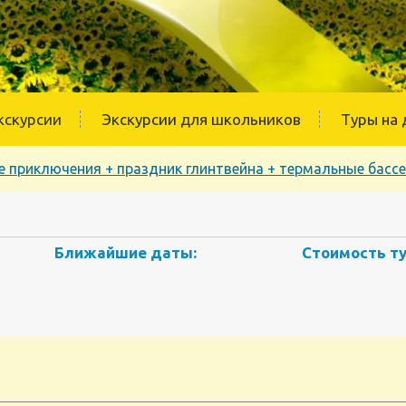
кскурсии
Экскурсии для школьников
Туры на 
е приключения + праздник глинтвейна + термальные басс
Ближайшие даты:
Стоимость ту