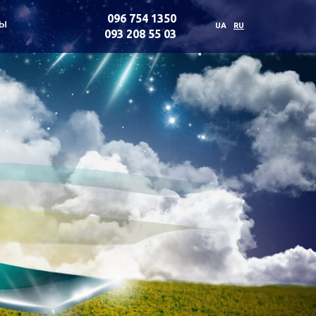
096 754 1350
ты
UA
RU
093 208 55 03