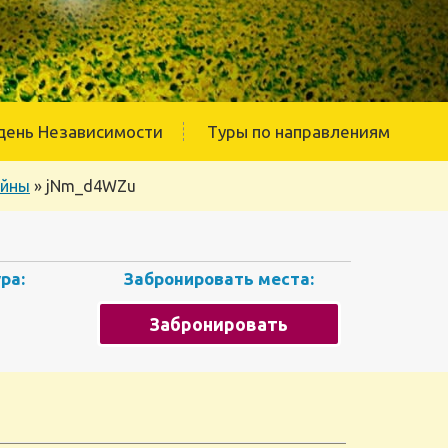
день Независимости
Туры по направлениям
ейны
»
jNm_d4WZu
ра:
Забронировать места:
Забронировать