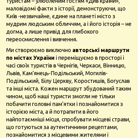
туристам – улюбленим гостям «Див країни»,
маловідомі факти з історії, демонструючи, що
Київ -незвичайне, єдине на планеті місто з
мудрим людським обличчям, а і його історія – не
догма, а лише привід для глибокого
переосмислення і вивчення.
Ми створюємо виключно
авторські маршрути
по містах України
і переміщуємо в просторі і
часі своїх туристів в Чернігів, Черкаси, Вінницю,
Львів, Кам’янець-Подільський, Могилів-
Подільський, Білу Церкву, Коростишів, Богуслав
та інші міста. Кожен маршрут збудований таким
чином, щоб наші туристи змогли не тільки
побачити головні пам’ятки і познайомитися з
історією міста, а й потрапити в його
найпотаємніші місця, спробувати місцеві страви,
що готуються за аутентичними рецептами,
познайомитися з місцевими жителями і