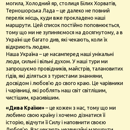
могила, Холодний яр, столиця Білих Хорватів,
Терношорська Лада – це далеко не повний
перелік місць, куди вже прокладено наші
маршрути. Цей список постійно поповнюється,
тому що ми не зупиняємося на досягнутому, а в
Україні ще багато див, які чекають, коли їх
відкриють людям.
Наша Україна – це насамперед наші унікальні
люди, сильні і вільні духом. У наші тури ми
запрошуємо провідників, майстрів, талановитих
гідів, які діляться з туристами знаннями,
досвідом і любов’ю до свого краю. Це чарівники
і чарівниці, які роблять наш світ світлішим,
чистішим, красивішим.
«Дива Країни»
– це кожен з нас, тому що ми
любимо свою країну і хочемо дізнатися її
історію, відчути її Силу і наповнити своєю
Любов’ю. Вас чекають незвичайні маршрути,