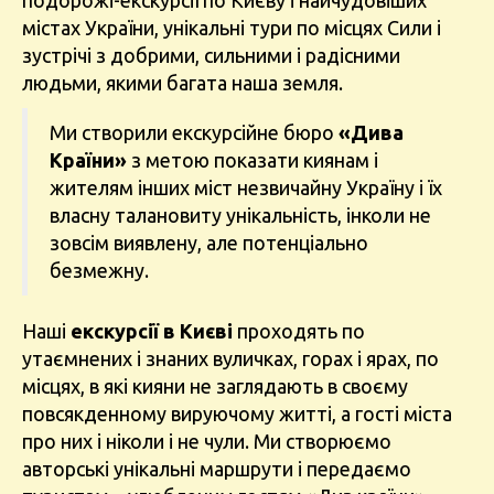
подорожі-екскурсії по Києву і найчудовіших
містах України, унікальні тури по місцях Сили і
зустрічі з добрими, сильними і радісними
людьми, якими багата наша земля.
Ми створили екскурсійне бюро
«Дива
Країни»
з метою показати киянам і
жителям інших міст незвичайну Україну і їх
власну талановиту унікальність, інколи не
зовсім виявлену, але потенціально
безмежну.
Наші
екскурсії в Києві
проходять по
утаємнених і знаних вуличках, горах і ярах, по
місцях, в які кияни не заглядають в своєму
повсякденному вируючому житті, а гості міста
про них і ніколи і не чули. Ми створюємо
авторські унікальні маршрути і передаємо