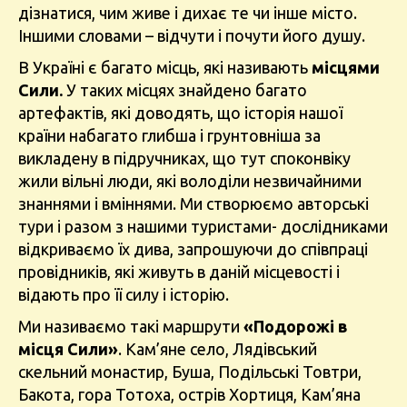
дізнатися, чим живе і дихає те чи інше місто.
Іншими словами – відчути і почути його душу.
В Україні є багато місць, які називають
місцями
Сили.
У таких місцях знайдено багато
артефактів, які доводять, що історія нашої
країни набагато глибша і грунтовніша за
викладену в підручниках, що тут споконвіку
жили вільні люди, які володіли незвичайними
знаннями і вміннями. Ми створюємо авторські
тури і разом з нашими туристами- дослідниками
відкриваємо їх дива, запрошуючи до співпраці
провідників, які живуть в даній місцевості і
відають про її силу і історію.
Ми називаємо такі маршрути
«Подорожі в
місця Сили»
. Кам’яне село, Лядівський
скельний монастир, Буша, Подільські Товтри,
Бакота, гора Тотоха, острів Хортиця, Кам’яна