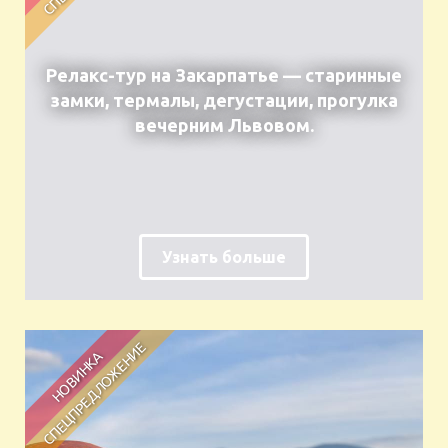
Релакс-тур на Закарпатье — старинные
замки, термалы, дегустации, прогулка
вечерним Львовом.
Узнать больше