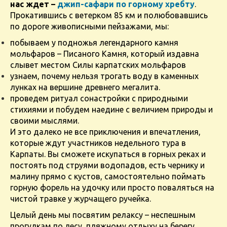
нас ждет –
джип-сафари по горному хребту
.
Прокатившись с ветерком 85 км и полюбовавшись
по дороге живописными пейзажами, мы:
побываем у подножья легендарного камня
мольфаров – Писаного Камня, который издавна
слывет местом Силы карпатских мольфаров
узнаем, почему нельзя трогать воду в каменных
лунках на вершине древнего мегалита.
проведем ритуал сонастройки с природными
стихиями и побудем наедине с величием природы и
своими мыслями.
И это далеко не все приключения и впечатления,
которые ждут участников недельного тура в
Карпаты. Вы сможете искупаться в горных реках и
постоять под струями водопадов, есть чернику и
малину прямо с кустов, самостоятельно поймать
горную форель на удочку или просто поваляться на
чистой травке у журчащего ручейка.
Целый день мы посвятим релаксу – неспешным
прогулкам по лесу, пляжному отдыху на берегу