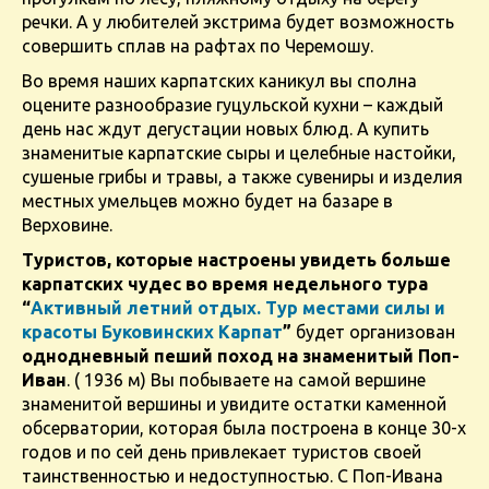
речки. А у любителей экстрима будет возможность
совершить сплав на рафтах по Черемошу.
Во время наших карпатских каникул вы сполна
оцените разнообразие гуцульской кухни – каждый
день нас ждут дегустации новых блюд. А купить
знаменитые карпатские сыры и целебные настойки,
сушеные грибы и травы, а также сувениры и изделия
местных умельцев можно будет на базаре в
Верховине.
Туристов, которые настроены увидеть больше
карпатских чудес во время недельного тура
“
Активный летний отдых. Тур местами силы и
красоты Буковинских Карпат
”
будет организован
однодневный пеший поход на знаменитый Поп-
Иван
. ( 1936 м) Вы побываете на самой вершине
знаменитой вершины и увидите остатки каменной
обсерватории, которая была построена в конце 30-х
годов и по сей день привлекает туристов своей
таинственностью и недоступностью. С Поп-Ивана