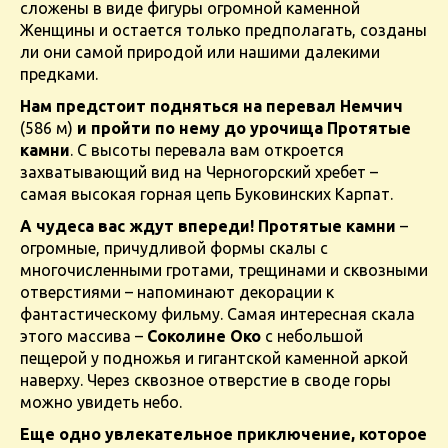
сложены в виде фигуры огромной каменной
Женщины и остается только предполагать, созданы
ли они самой природой или нашими далекими
предками.
Нам предстоит подняться на перевал Немчич
(586 м)
и пройти по нему до урочища Протятые
камни
. С высоты перевала вам откроется
захватывающий вид на Черногорский хребет –
самая высокая горная цепь Буковинских Карпат.
А чудеса вас ждут впереди! Протятые камни
–
огромные, причудливой формы скалы с
многочисленными гротами, трещинами и сквозными
отверстиями – напоминают декорации к
фантастическому фильму. Самая интересная скала
этого массива –
Соколине Око
с небольшой
пещерой у подножья и гигантской каменной аркой
наверху. Через сквозное отверстие в своде горы
можно увидеть небо.
Еще одно увлекательное приключение, которое