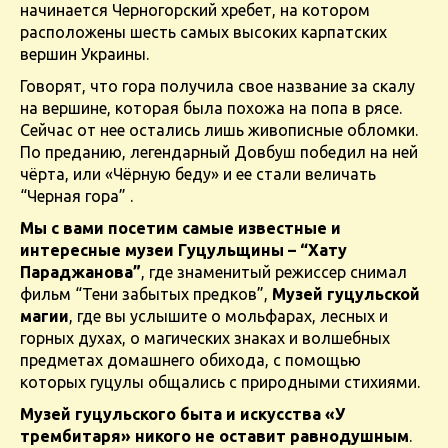
начинается Черногорский хребет, на котором
расположены шесть самых высоких карпатских
вершин Украины.
Говорят, что гора получила свое название за скалу
на вершине, которая была похожа на попа в рясе.
Сейчас от нее остались лишь живописные обломки.
По преданию, легендарный Довбуш победил на ней
чёрта, или «Чёрную беду» и ее стали величать
“Черная гора” .
Мы с вами посетим самые известные и
интересные музеи Гуцульщины – “Хату
Параджанова”
, где знаменитый режиссер снимал
фильм “Тени забытых предков”,
Музей гуцульской
магии
, где вы услышите о мольфарах, лесных и
горных духах, о магических знаках и волшебных
предметах домашнего обихода, с помощью
которых гуцулы общались с природными стихиями.
Музей гуцульского быта и искусства «У
трембитаря» никого не оставит равнодушным
.