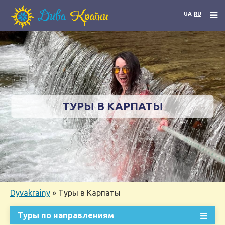
UA
RU
ТУРЫ В КАРПАТЫ
Dyvakrainy
»
Туры в Карпаты
Туры по направлениям