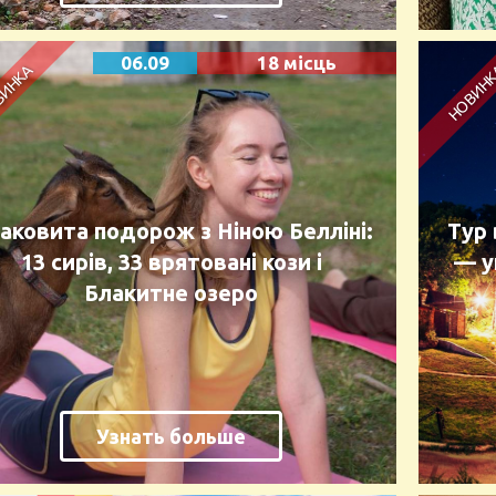
06.09
18 місць
аковита подорож з Ніною Белліні:
Тур
13 сирів, 33 врятовані кози і
— у
Блакитне озеро
Узнать больше