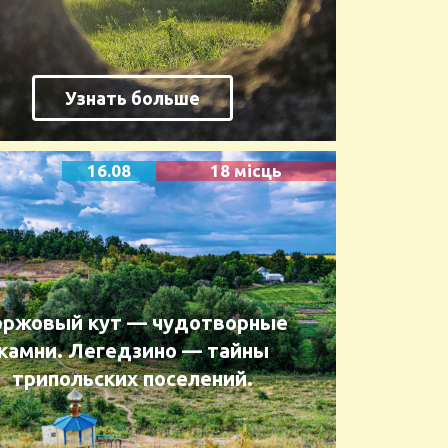
Узнать больше
16.08
18 місць
оржовый кут — чудотворные
камни. Легедзино — тайны
трипольских поселений.