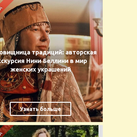
овищница традиций: авторская
кскурсия Нини Беллини в мир
женских украшений
Узнать больше