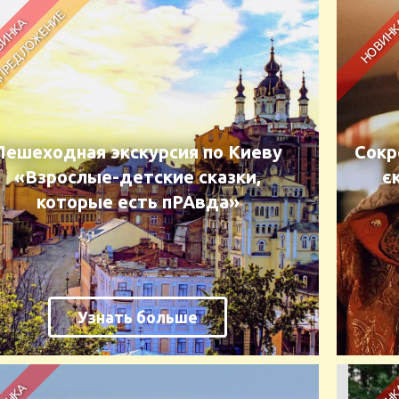
Пешеходная экскурсия по Киеву
Сокр
«Взрослые-детские сказки,
є
которые есть пРАвда»
Узнать больше