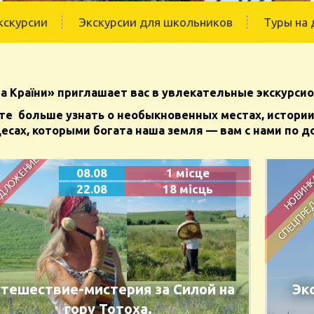
кскурсии
Экскурсии для школьников
Туры на 
а Країни» приглашает вас в увлекательные экскурси
те больше узнать о необыкновенных местах, истори
десах, которыми богата наша земля — вам с нами по д
08.08
1 місце
22.08
18 місць
тешествие-мистерия за Силой на
Эк
гору Тотоха.