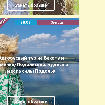
Узнать больше
28.08
3місця
Автобусный тур на Бакоту и
менец-Подольский: чудеса и
места силы Подолья
Узнать больше