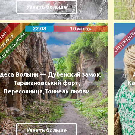
Узнать больше
22.08
10 місць
деса Волыни — Дубенский замок,
Таракановський форт,
Ка
Пересопница,Тоннель любви
Узнать больше