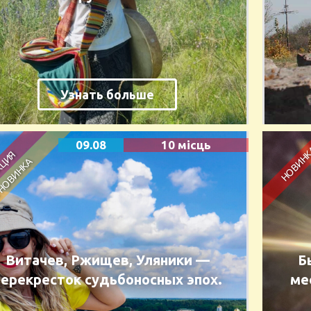
Узнать больше
09.08
10 місць
Витачев, Ржищев, Уляники —
Б
перекресток судьбоносных эпох.
ме