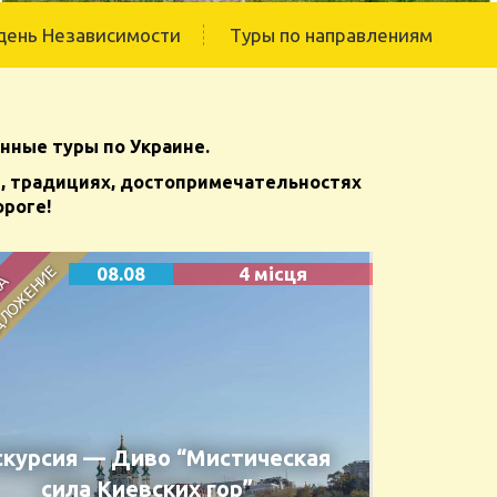
день Независимости
Туры по направлениям
онные туры по Украине.
и, традициях, достопримечательностях
ороге!
08.08
4 місця
скурсия — Диво “Мистическая
сила Киевских гор”