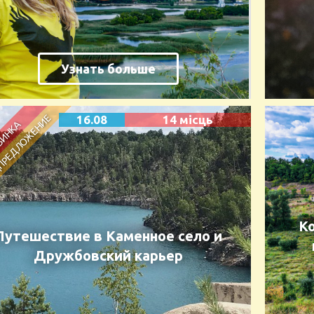
Узнать больше
16.08
14 місць
К
Путешествие в Каменное село и
Дружбовский карьер