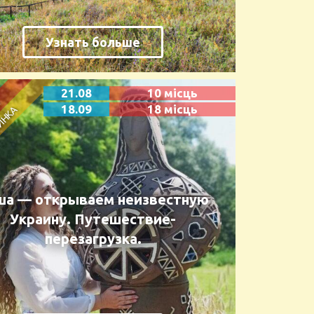
Узнать больше
21.08
10 місць
18.09
18 місць
ша — открываем неизвестную
Украину. Путешествие-
перезагрузка.