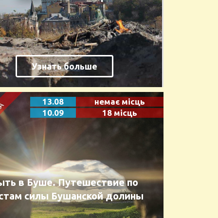
Узнать больше
13.08
немає місць
10.09
18 місць
ыть в Буше. Путешествие по
стам силы Бушанской долины