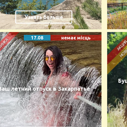
Узнать больше
17.08
немає місць
Бу
Ваш летний отпуск в Закарпатье