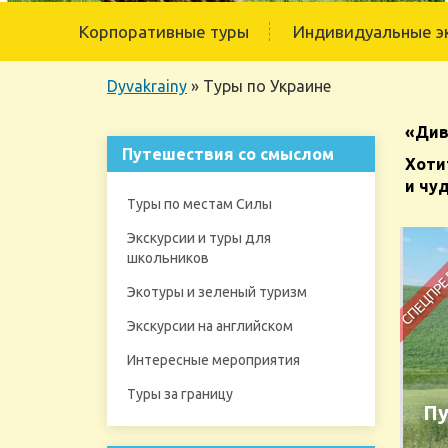
Корпоративные туры
Индивидуальные э
Dyvakrainy
»
Туры по Украине
«Див
Путешествия со смыслом
Хоти
и чу
Туры по местам Силы
Экскурсии и туры для
школьников
Экотуры и зеленый туризм
Экскурсии на английском
Интересные мероприятия
Туры за границу
Пу