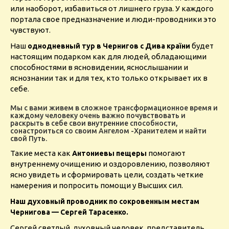
или наоборот, избавиться от лишнего груза. У каждого
портала свое предназначение и люди-проводники это
чувствуют.
Наш
будет
однодневный тур в Чернигов с Дива країни
настоящим подарком как для людей, обладающими
способностями в ясновидении, яснослышании и
яснознании так и для тех, кто только открывает их в
себе.
Мы с вами живем в сложное трансформационное время и
каждому человеку очень важно почувствовать и
раскрыть в себе свои внутренние способности,
сонастроиться со своим Ангелом -Хранителем и найти
свой Путь.
Такие места как
помогают
Антониевы пещеры
внутреннему очищению и оздоровлению, позволяют
ясно увидеть и сформировать цели, создать четкие
намерения и попросить помощи у Высших сил.
Наш духовный проводник по сокровенным местам
Чернигова — Сергей Тарасенко.
Сергей светлый, духовный человек, представитель