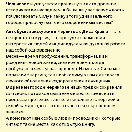
и уже успели проникнуться его древним
Чернигове
историческим наследием. А была ли у вас возможность
почувствовать Силу и тайну этого удивительного
города, прикоснуться к его сокровенным местам?
— это
Автобусная экскурсия в Чернигов с Дива Країни
не просто экскурсия, это прогулка в компании
интересных людей и индивидуальная духовная работа
над собой одновременно.
Весна — время пробуждения, трансформации и
рождения новой жизни, сильное время, когда
пробуждается матушка- природа. На местах Силы мы
получаем энергию, так необходимую нам для своего
личного обновления, оздоровления и очищения.
В древнем городе
наши предки сохранили
Чернигове
для своих потомков священные места, где все эти
процессы протекают легко и наполняют энергией и
силой каждого, кто готов открыться сокровенным
знаниям.
А помогают нам особые люди- проводники, которые
читают такие места, как открытую книгу.