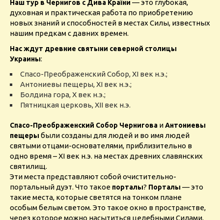
— это глубокая,
Наш тур в Чернигов с Дива Країни
духовная и практическая работа по приобретению
новых знаний и способностей в местах Силы, известных
нашим предкам с давних времен.
Нас ждут древние святыни северной столицы
:
Украины
Спасо-Преображенский Собор, XI век н.э.;
Антониевы пещеры, XI век н.э.;
Болдина гора, X век н.э.;
Пятницкая церковь, XII век н.э.
и
Спасо-Преображенский Собор Чернигова
Антониевы
были созданы для людей и во имя людей
пещеры
святыми отцами-основателями, приблизительно в
одно время – ХІ век н.э. на местах древних славянских
святилищ.
Эти места представляют собой очистительно-
портальный дуэт. Что такое
?
— это
порталы
Порталы
такие места, которые светятся на тонком плане
особым белым светом. Это такое окно в пространстве,
через которое можно насытиться целебными Силами,