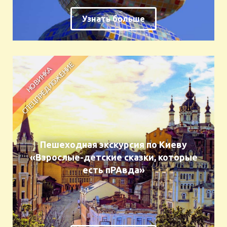
Узнать больше
Пешеходная экскурсия по Киеву
«Взрослые-детские сказки, которые
есть пРАвда»