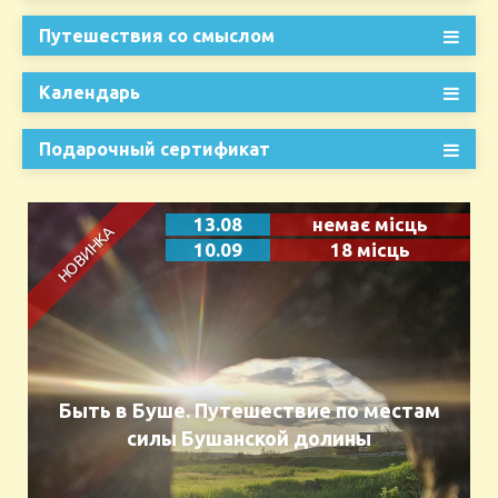
Путешествия со смыслом
Календарь
Подарочный сертификат
13.08
немає місць
10.09
18 місць
Быть в Буше. Путешествие по местам
силы Бушанской долины