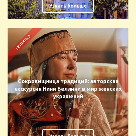
Узнать больше
Сокровищница традиций: авторская
єкскурсия Нини Беллини в мир женских
украшений