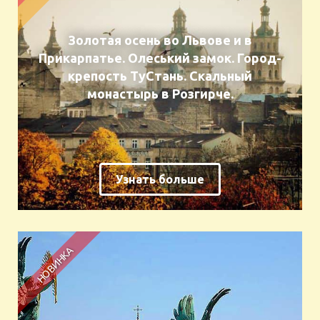
Золотая осень во Львове и в
Прикарпатье. Олеський замок. Город-
крепость ТуСтань. Скальный
монастырь в Розгирче.
Узнать больше