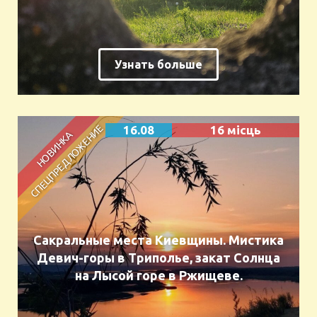
Узнать больше
16.08
16 місць
Сакральные места Киевщины. Мистика
Девич-горы в Триполье, закат Солнца
на Лысой горе в Ржищеве.