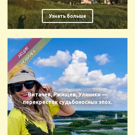
Узнать больше
Витачев, Ржищев, Уляники —
перекресток судьбоносных эпох.