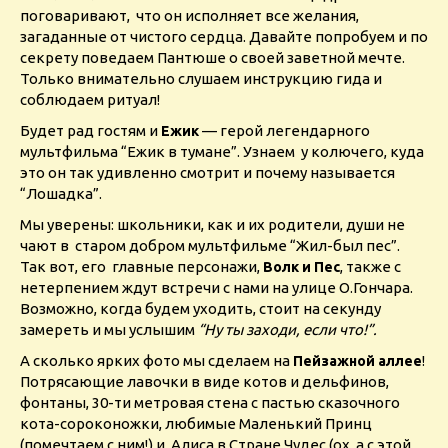
поговаривают, что он исполняет все желания,
загаданные от чистого сердца. Давайте попробуем и по
секрету поведаем Пантюше о своей заветной мечте.
Только внимательно слушаем инструкцию гида и
соблюдаем ритуал!
Будет рад гостям и
— герой легендарного
Ежик
мультфильма “Ежик в тумане”. Узнаем у колючего, куда
это он так удивленно смотрит и почему называется
“Лошадка”.
Мы уверены: школьники, как и их родители, души не
чают в старом добром мультфильме “Жил-был пес”.
Так вот, его главные персонажи,
, также с
Волк и Пес
нетерпением ждут встречи с нами на улице О.Гончара.
Возможно, когда будем уходить, стоит на секунду
замереть и мы услышим
“Ну ты заходи, если что!”.
А сколько ярких фото мы сделаем на
!
Пейзажной аллее
Потрясающие лавочки в виде котов и дельфинов,
фонтаны, 30-ти метровая стена с пастью сказочного
кота-сороконожки, любимые Маленький Принц
(помечтаем с ним!) и Алиса в Стране Чудес (ох, а с этой