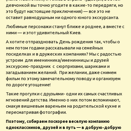
девчонкой вы точно угодите в какие-то передряги, но
это будут настоящие приключения) — все это не
оставит равнодушным ни одного юного экскурсанта.
Любимые персонажи станут ближе и роднее, а вместе с
ними — и этот удивительный Киев.
А хотите отпраздновать День рождения так, чтобы о
нем потом годами рассказывали на семейных
посиделках и в дружеских компаниях? Мы с радостью
устроим для именинника/именинницы и друзей
экскурсию-праздник с сюрпризами, шариками и
загадыванием желаний. При желании, даже снимем
фильм по этому замечательному поводу и организуем
по дороге угощение!
Такие прогулки с друзьями- одни их самых счастливых
мгновений детства. Именно о них потом вспоминают,
смакуя вишневым вареньем на родительской кухне и
пересматривая фотографии.
Поэтому, собираем поскорее веселую компанию
одноклассников, друзей и в путь — в добрую-добрую