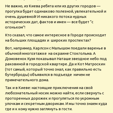
Не важно, из Киева ребята или из других городов —
прогулка будет одинаково полезной, увлекательной и
очень душевной! И никакого потока нудных
исторических дат, фактов и имен — все будет “с
огоньком”!
Кто сказал, что самое интересное в Городе происходит
на больших площадях и широких проспектах?
Вот, например, Карлсон с Малышом поедали варенье в
обычной многоэтажке на окраине Стокгольма. А
Домовенок Кузя показывал Наташе звездное небо под
раковиной в городской квартире. Да и Кот Матроскин
(тот самый, который точно знал, как правильно есть
бутерброды) объявился в подъезде ничем не
примечательного дома.
Так и в Киеве: настоящие приключения на свой
любознательный носик можно найти, если свернуть с
проторенных дорожек и прогуляться по укромным
улочкам и секретным дворикам. И мы точно знаем куда
где и к кому нужно заглянуть в гости.