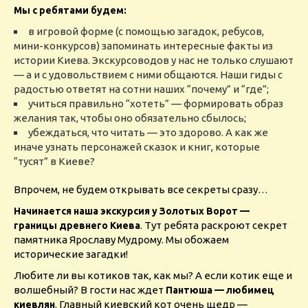
Мы с ребятами будем:
в игровой форме (с помощью загадок, ребусов,
мини-конкурсов) запоминать интересные факты из
истории Киева. Экскурсоводов у нас не только слушают
— а и с удовольствием с ними общаются. Наши гиды с
радостью ответят на сотни наших “почему” и “где”;
учиться правильно “хотеть” — формировать образ
желания так, чтобы оно обязательно сбылось;
убеждаться, что читать — это здорово. А как же
иначе узнать персонажей сказок и книг, которые
“тусят” в Киеве?
Впрочем, не будем открывать все секреты сразу…
Начинается наша экскурсия у Золотых Ворот —
. Тут ребята раскроют секрет
границы древнего Киева
памятника Ярославу Мудрому. Мы обожаем
исторические загадки!
Любите ли вы котиков так, как мы? А если котик еще и
волшебный? В гости нас ждет
Пантюша — любимец
. Главный киевский кот очень щедр —
киевлян