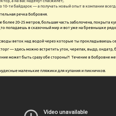
тор, а на вас наденут спасжилет;.
до 10-ти байдарок — а получать новый опыт в компании всегд
тельная речка Бобровня.
 более 20-25 метров, большая часть заболочена, покрыта ку
о попадаешь в сказочный мир и вот уже на бревнышке рядо
 своды веток над водой через которые ты прокладываешь се
торг — здесь можно встретить уток, черепах, выдр, ондатр,
ение может быть сразу обе стороны?! Течение в Бобровне меня
 чудесные маленькие пляжики для купания и пикничков.