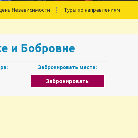
день Независимости
Туры по направлениям
ке и Бобровне
ра:
Забронировать места:
Забронировать