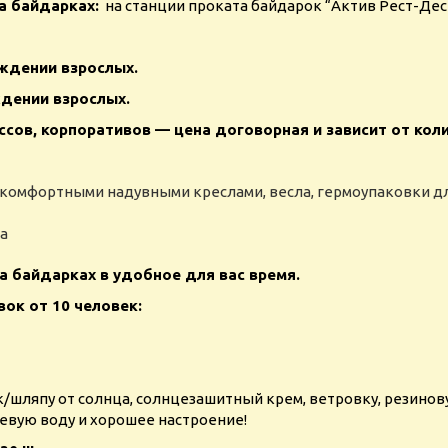
а байдарках:
на станции проката байдарок “Актив Рест-Десе
ождении взрослых.
ждении взрослых.
сов, корпоративов — цена договорная и зависит от кол
 комфортными надувными креслами, весла, гермоупаковки дл
а
а байдарках в удобное для вас время.
ок от 10 человек:
шляпу от солнца, солнцезашитный крем, ветровку, резинову
евую воду и хорошее настроение!