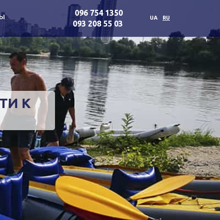
096 754 1350
ты
UA
RU
093 208 55 03
ТИ К