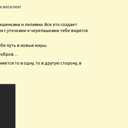
а веселее!
вшинками и лилиями. Все это создает
м с уточками и черепашками тебе видятся
бе путь в новые миры.
 бобров…
ется то в одну, то в другую сторону, в