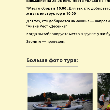
Внимание! на 28.06 есть места только на 14:3
*Место сбора
в 10:00
: Для тех, кто добирае
ждать инструктор в 10:00
Для тех, кто добирается на машине — напроти
“Актив Рест -Десенка”
Когда вы забронируете место в группе, у вас 
Звоните — проведем.
Больше фото тура: