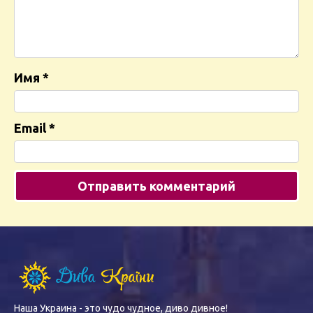
Имя
*
Email
*
Наша Украина - это чудо чудное, диво дивное!