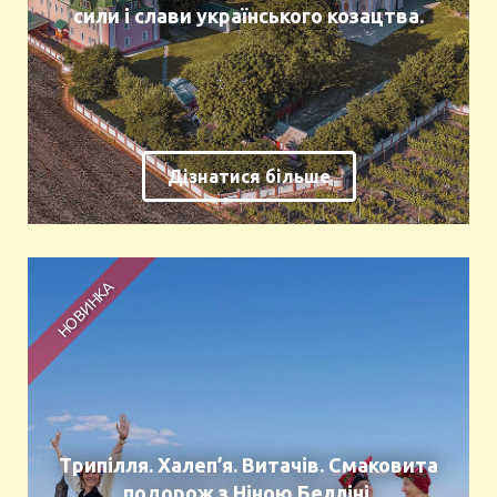
сили і слави українського козацтва.
Дізнатися більше
Трипілля. Халеп’я. Витачів. Смаковита
подорож з Ніною Белліні.