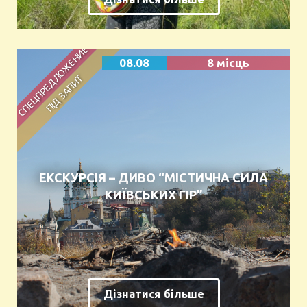
08.08
8 місць
ЕКСКУРСІЯ – ДИВО “МІСТИЧНА СИЛА
КИЇВСЬКИХ ГІР”
Дізнатися більше