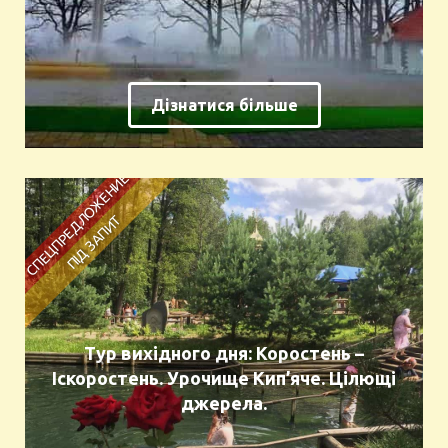
Дізнатися більше
Тур вихідного дня: Коростень –
Іскоростень. Урочище Кип’яче. Цілющі
джерела.