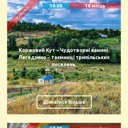
16.08
18 місць
Коржовий Кут – Чудотворні камені.
Легедзино – таємниці трипільських
поселень.
Дізнатися більше