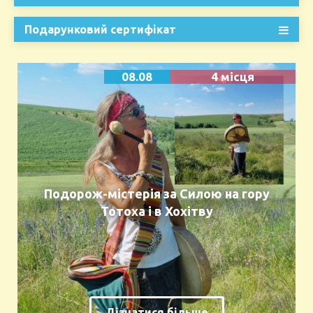
Подарунковий сертифікат
08.08
4 місця
Подорож-містерія за Силою на гору
Тотоха і в Хохітву
Дізнатися більше