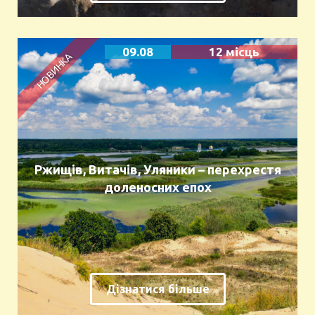
09.08
12 місць
Ржищів, Витачів, Уляники – перехрестя
доленосних епох
Дізнатися більше