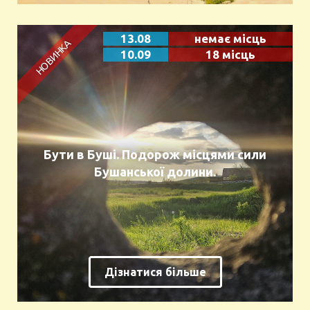
13.08
немає місць
10.09
18 місць
Бути в Буші. Подорож місцями сили
Бушанської долини.
Дізнатися більше