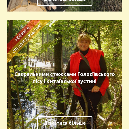
Сакральними стежками Голосіївського
лісу і Китаївської пустині
Дізнатися більше