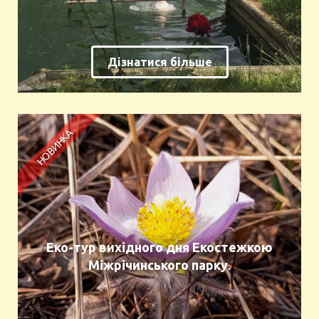
Дізнатися більше
Еко-тур вихідного дня Екостежкою
Міжрічинського парку.