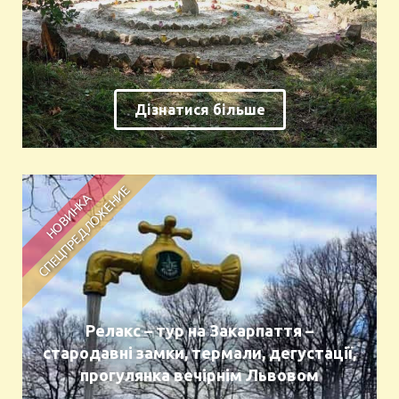
Дізнатися більше
Релакс – тур на Закарпаття –
стародавні замки, термали, дегустації,
прогулянка вечірнім Львовом