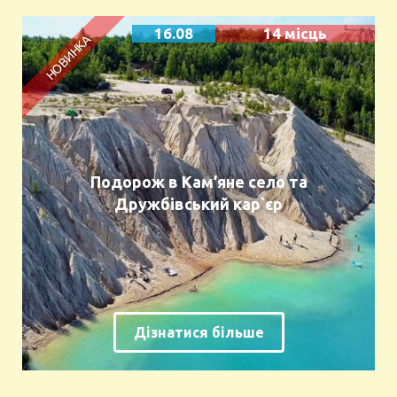
16.08
14 місць
Подорож в Кам’яне село та
Дружбівський кар`єр
Дізнатися більше