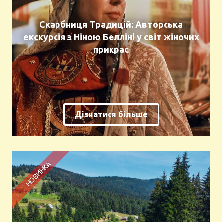
Скарбниця Традицій: Авторська
екскурсія з Ніною Белліні у світ жіночих
прикрас
Дізнатися більше