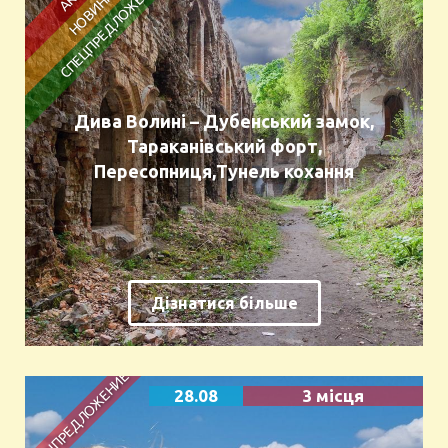
Дива Волині – Дубенський замок,
Тараканівський форт,
Пересопниця,Тунель кохання
Дізнатися більше
28.08
3 місця