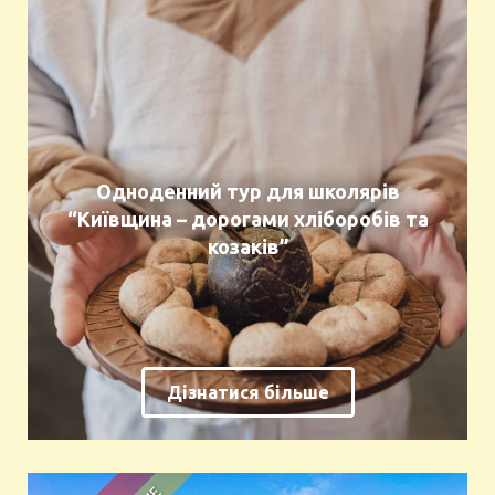
Одноденний тур для школярів
“Київщина – дорогами хліборобів та
козаків”
Дізнатися більше