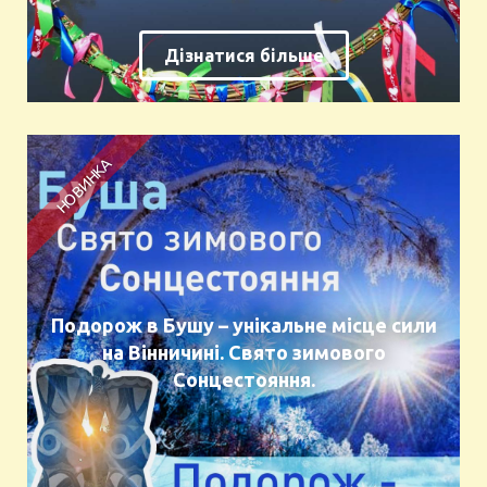
Дізнатися більше
Подорож в Бушу – унікальне місце сили
на Вінничині. Свято зимового
Сонцестояння.