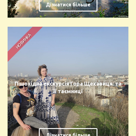
Дізнатися більше
Пішохідна екскурсія Гора Щекавиця: та
її таємниці
Дізнатися більше