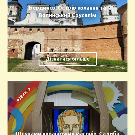
Бердичєв, Острів кохання та
Волинський Єрусалім
Дізнатися більше
Шляхами українських масонів. Садиба