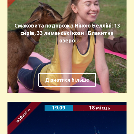
Смаковита подорож з Ніною Белліні: 13
сирів, 33 лиманські кози і Блакитне
озеро
Дізнатися більше
19.09
18 місць