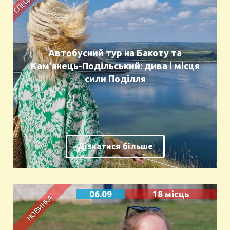
Автобусний тур на Бакоту та
Кам’янець-Подільський: дива і місця
сили Поділля
Дізнатися більше
06.09
18 місць