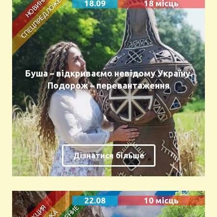
18.09
18 місць
Буша – відкриваємо невідому Україну.
Подорож – перевантаження
Дізнатися більше
22.08
10 місць