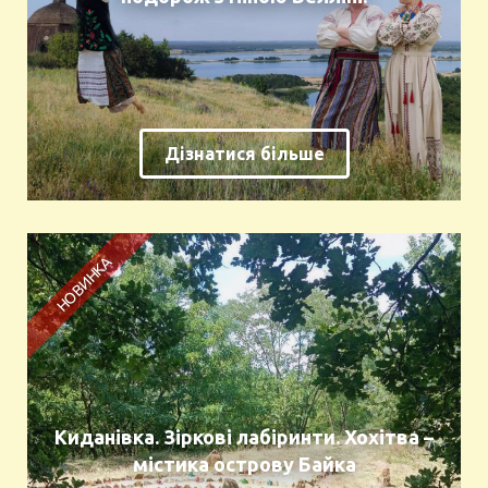
Дізнатися більше
Киданівка. Зіркові лабіринти. Хохітва –
містика острову Байка