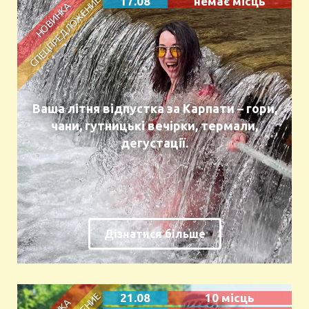
17.08
немає місць
Ваша літня відпустка за Карпати – гори,
чани, гутницькі вечірки, термали,
дегустації.
Дізнатися більше
21.08
10 місць