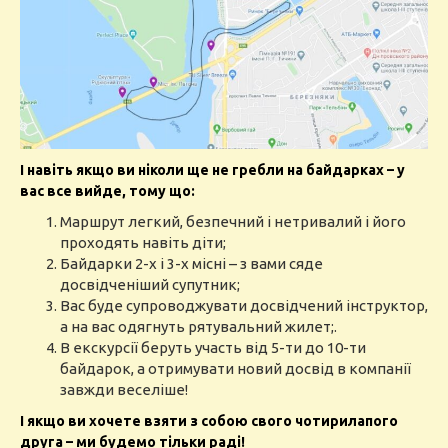
І навіть якщо ви ніколи ще не гребли на байдарках – у
вас все вийде, тому що:
Маршрут легкий, безпечний і нетривалий і його
проходять навіть діти;
Байдарки 2-х і 3-х місні – з вами сяде
досвідченіший супутник;
Вас буде супроводжувати досвідчений інструктор,
а на вас одягнуть рятувальний жилет;.
В екскурсії беруть участь від 5-ти до 10-ти
байдарок, а отримувати новий досвід в компанії
завжди веселіше!
І якщо ви хочете взяти з собою свого чотирилапого
друга – ми будемо тільки раді!