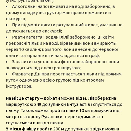
(у інструктора є пакет);
Алкогольні напої вживати на воді заборонено, в
цьому випадку інструктор має право відмовити в
екскурсії;
При відмові одягати рятувальний жилет, учасник не
допускається до екскурсії;
Рвати латаття і водяні лілії заборонено: ці квіти
прекрасні тільки на воді, зірваними вони вмирають
через 10 хвилин; крім того, вони внесені до Червоної
книги і за зірвані квіти накладається штраф;
Залазити на установки фонтанів заборонено: вони
знаходяться під електронапругою;
Фарватер Дніпра перетинається тільки під прямим
кутом одночасно всією групою під контролем
інструктора.
– доїхати можна від м. Лівобережна
На місце старту
маршруткою 249 до зупинки Ентузіастів і спуститься до
пляжу. Також можна пройти пішки 10 хв прямуючи від
метро в сторону Русанівки- переходимо міст і
спускаємося вниз до пляжу.
пройти 200 м до зупинки, звідки можна
З місця фінішу