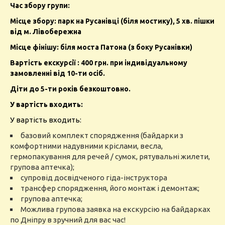
Час збору групи:
Місце збору: парк на Русанівці (біля мостику), 5 хв. пішки
від м. Лівобережна
Місце фінішу: біля моста Патона (з боку Русанівки)
Вартість екскурсії : 400
грн. при індивідуальному
замовленні від 10-ти осіб.
Діти до 5-ти років безкоштовно.
У вартість входить:
У вартість входить:
базовий комплект спорядження (байдарки з
комфортними надувними кріслами, весла,
гермопакування для речей / сумок, рятувальні жилети,
групова аптечка);
супровід досвідченого гіда-інструктора
трансфер спорядження, його монтаж і демонтаж;
групова аптечка;
Можлива групова заявка на екскурсію на байдарках
по Дніпру в зручний для вас час!