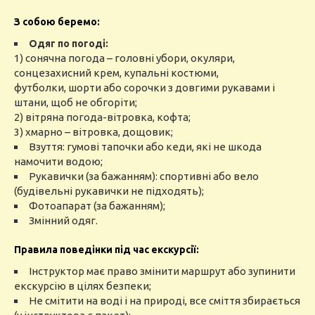
З собою беремо:
Одяг по погоді:
1) сонячна погода – головні убори, окуляри,
сонцезахисний крем, купальні костюми,
футболки, шорти або сорочки з довгими рукавами і
штани, щоб не обгоріти;
2) вітряна погода-вітровка, кофта;
3) хмарно – вітровка, дощовик;
Взуття: гумові тапочки або кеди, які не шкода
намочити водою;
Рукавички (за бажанням): спортивні або вело
(будівельні рукавички не підходять);
Фотоапарат (за бажанням);
Змінний одяг.
Правила поведінки під час екскурсії:
Інструктор має право змінити маршрут або зупинити
екскурсію в цілях безпеки;
Не смітити на воді і на природі, все сміття збирається