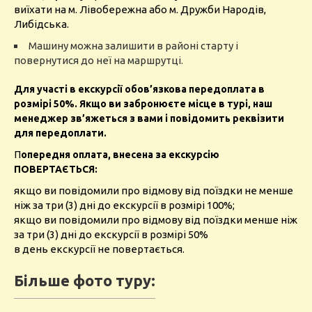
виїхати на м. Лівобережна або м. Дружби Народів,
Либідська.
Машину можна залишити в районі старту і
повернутися до неї на маршрутці.
Для участі в екскурсії обов’язкова передоплата в
розмірі 50%. Якщо ви забронюєте місце в турі, наш
менеджер зв’яжеться з вами і повідомить реквізити
для передоплати.
П
опередня оплата, внесена за екскурсію
ПОВЕРТАЄТЬСЯ:
якщо ви повідомили про відмову від поїздки не менше
ніж за три (3) дні до екскурсії в розмірі 100%;
якщо ви повідомили про відмову від поїздки менше ніж
за три (3) дні до екскурсії в розмірі 50%
в день екскурсії не повертається.
Більше фото туру: