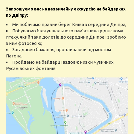
Запрошуємо вас на незвичайну екскурсію на байдарках
по Дніпру:
Ми побачимо правий берег Київа з середини Дніпра;
Побуваємо біля унікального пам’ятника рідкісному
птаху, який таки долетів до середини Дніпра і зробимо
з ним фотосесію;
Загадаємо бажання, пропливаючи під мостом
Патона;
Пройдемо на байдарці вздовж низки музичних
Русанівських фонтанів.