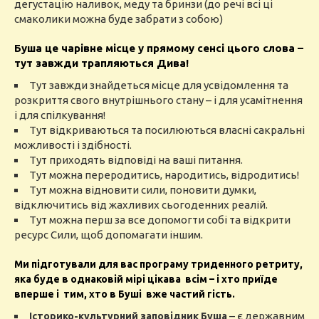
дегустацію наливок, меду та бринзи (до речі всі ці
смаколики можна буде забрати з собою)
Буша це чарівне місце у прямому сенсі цього слова –
тут завжди трапляються Дива!
Тут завжди знайдеться місце для усвідомлення та
розкриття свого внутрішнього стану – і для усамітнення
і для спілкування!
Тут відкриваються та посилюються власні сакральні
можливості і здібності.
Тут приходять відповіді на ваші питання.
Тут можна переродитись, народитись, відродитись!
Тут можна відновити сили, поновити думки,
відключитись від жахливих сьогоденних реалій.
Тут можна перш за все допомогти собі та відкрити
ресурс Сили, щоб допомагати іншим.
Ми підготували для вас програму триденного ретриту,
яка буде в однаковій мірі цікава всім – і хто приїде
вперше і
тим, хто в Буші вже частий гість.
– є державним
Історико-культурний заповідник Буша