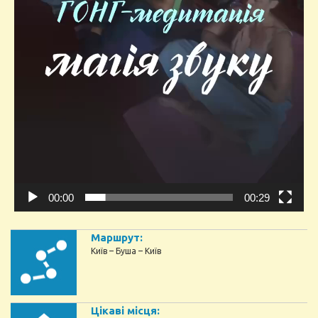
00:00
00:29
Маршрут:
Київ – Буша – Київ
Цікаві місця: