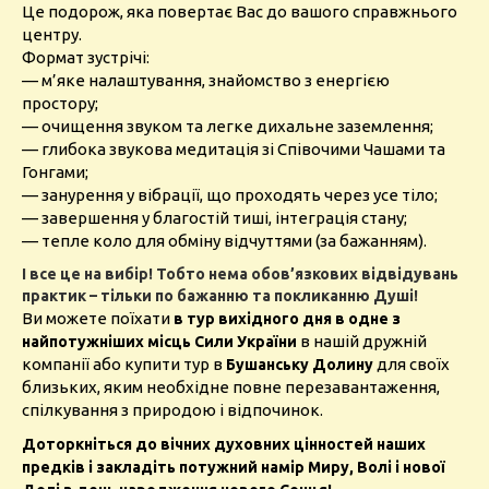
Це подорож, яка повертає Вас до вашого справжнього
центру.
Формат зустрічі:
— м’яке налаштування, знайомство з енергією
простору;
— очищення звуком та легке дихальне заземлення;
— глибока звукова медитація зі Співочими Чашами та
Гонгами;
— занурення у вібрації, що проходять через усе тіло;
— завершення у благостій тиші, інтеграція стану;
— тепле коло для обміну відчуттями (за бажанням).
І все це на вибір! Тобто нема обов’язкових відвідувань
практик – тільки по бажанню та покликанню Душі!
Ви можете поїхати
в тур вихідного дня в одне з
в нашій дружній
найпотужніших місць Сили України
компанії або купити тур в
для своїх
Бушанську Долину
близьких, яким необхідне повне перезавантаження,
спілкування з природою і відпочинок.
Доторкніться до вічних духовних цінностей наших
предків і закладіть потужний намір Миру, Волі і нової