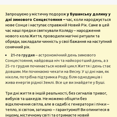
Запрошуємо у містичну подорож
у Бушанську долину у
дні зимового Сонцестояння –
час, коли народжується
нове Сонце і наступає справжній Новий Рік. Саме в цей
час наші предки святкували Коляду – народження
нового кола Життя, проводили магічні ритуали та
обряди, закладали чинність у свої бажання на наступний
сонячний рік.
– астрономічний день зимового
21-го грудня
Сонцестояння, найдовша ніч та найкоротший день, а з
25-го грудня починається новий цикл Життя і день стає
довшим. Ми починаємо чекати на Весну. У ці дні нам, як
ніколи, потрібна підтримка Роду, біля однодумців і
жива енергія рідної Землі. Все це ви знайдете у Буші.
Три дні життя в іншій реальності, без сигналів тривог,
вибухів та шахедів. Не можемо обіцяти без
відключення світла, але в садибі є генератори і пічки –
тепло, зі світом, затишно – гарантуємо!!! Ви опинитеся в
іншому, містичному світі та отримаєте новий