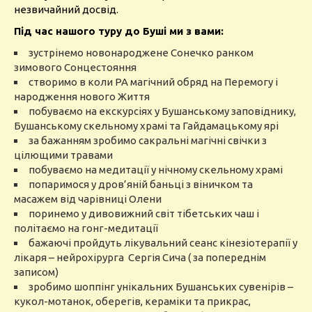
незвичайний досвід.
Під час нашого туру до Буші ми з вами:
зустрінемо новонароджене Сонечко ранком
зимового Сонцестояння
створимо в коли РА магічний обряд на Перемогу і
народження нового Життя
побуваємо на екскурсіях у Бушанському заповіднику,
Бушанському скельному храмі та Гайдамацькому ярі
за бажанням зробимо сакральні магічні свічки з
цілющими травами
побуваємо на медитації у нічному скельному храмі
попаримося у дров’яній баньці з віничком та
масажем від чарівниці Олени
поринемо у дивовижний світ тібетських чаш і
політаємо на гонг-медитації
бажаючі пройдуть лікувальний сеанс кінезіотерапії у
лікаря – нейрохірурга Сергія Сича ( за попереднім
записом)
зробимо шоппінг унікальних Бушанських сувенірів –
кукол-мотанок, оберегів, кераміки та прикрас,