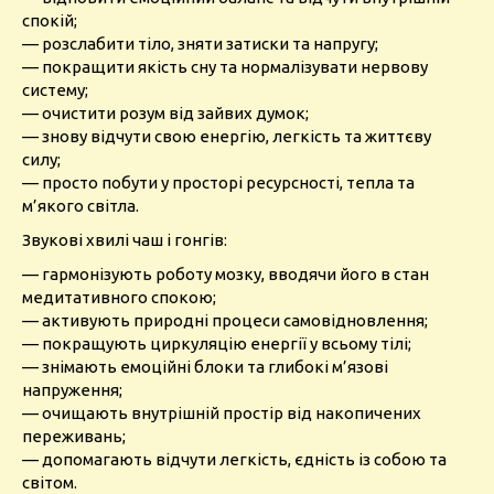
спокій;
— розслабити тіло, зняти затиски та напругу;
— покращити якість сну та нормалізувати нервову
систему;
— очистити розум від зайвих думок;
— знову відчути свою енергію, легкість та життєву
силу;
— просто побути у просторі ресурсності, тепла та
м’якого світла.
Звукові хвилі чаш і гонгів:
— гармонізують роботу мозку, вводячи його в стан
медитативного спокою;
— активують природні процеси самовідновлення;
— покращують циркуляцію енергії у всьому тілі;
— знімають емоційні блоки та глибокі м’язові
напруження;
— очищають внутрішній простір від накопичених
переживань;
— допомагають відчути легкість, єдність із собою та
світом.