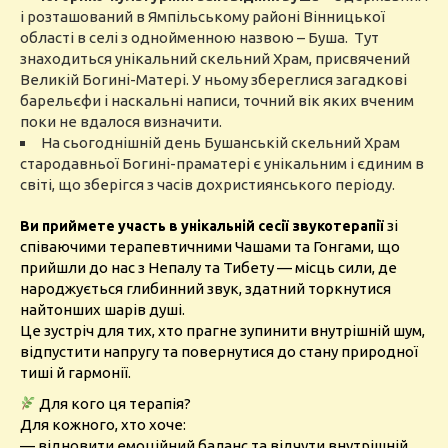
і розташований в Ямпільському районі Вінницької
області в селі з однойменною назвою – Буша. Тут
знаходиться унікальний скельний Храм, присвячений
Великій Богині-Матері. У ньому збереглися загадкові
барельєфи і наскальні написи, точний вік яких вченим
поки не вдалося визначити.
На сьогоднішній день Бушанській скельний Храм
стародавньої Богині-праматері є унікальним і єдиним в
світі, що зберігся з часів дохристиянського періоду.
зі
Ви приймете участь в унікальній сесії звукотерапії
співаючими терапевтичними Чашами та Гонгами, що
прийшли до нас з Непалу та Тибету — місць сили, де
народжується глибинний звук, здатний торкнутися
найтонших шарів душі.
Це зустріч для тих, хто прагне зупинити внутрішній шум,
відпустити напругу та повернутися до стану природної
тиші й гармонії.
Для кого ця терапія?
Для кожного, хто хоче:
— відновити емоційний баланс та відчути внутрішній