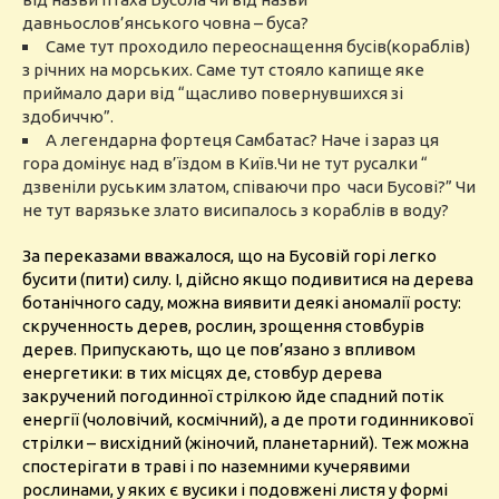
давньослов’янського човна – буса?
Саме тут проходило переоснащення бусів(кораблів)
з річних на морських.
Саме тут стояло капище яке
приймало дари від “щасливо повернувшихся зі
здобиччю”.
А легендарна фортеця Самбатас? Наче і зараз ця
гора домінує над в’їздом в Київ.Чи не тут русалки “
дзвеніли руським златом, співаючи про часи Бусові?” Чи
не тут варязьке злато висипалось з кораблів в воду?
За переказами вважалося, що на Бусовій горі легко
бусити (пити) силу. І, дійсно якщо подивитися на дерева
ботанічного саду, можна виявити деякі аномалії росту:
скрученность дерев, рослин, зрощення стовбурів
дерев. Припускають, що це пов’язано з впливом
енергетики: в тих місцях де, стовбур дерева
закручений погодинної стрілкою йде спадний потік
енергії (чоловічий, космічний), а де проти годинникової
стрілки – висхідний (жіночий, планетарний). Теж можна
спостерігати в траві і по наземними кучерявими
рослинами, у яких є вусики і подовжені листя у формі