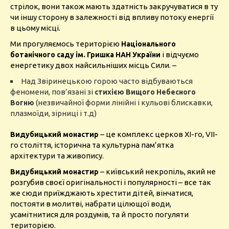
стрілок, вони також мають здатність закручуватися в ту
чи іншу сторону в залежності від впливу потоку енергії
в цьому місці.
Ми прогуляємось територією
Національного
і відчуємо
ботанічного саду ім. Гришка НАН України
енергетику двох найсильніших місць Сили. –
Над Звіринецькою горою часто відбуваються
феномени, пов’язані зі
стихією Вищого Небесного
(незвичайної форми лінійні і кульові блискавки,
Вогню
плазмоїди, зірниці і т.д)
– це комплекс церков ХІ-го, VII-
Видубицький монастир
го століття, історична та культурна пам’ятка
архітектури та живопису.
– київський некропіль, який не
Видубицький монастир
розгубив своєї оригінальності і популярності – все так
же сюди приїжджають хрестити дітей, вінчатися,
постояти в молитві, набрати цілющої води,
усамітнитися для роздумів, та й просто погуляти
територією.