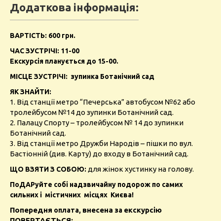
Додаткова інформація:
ВАРТІСТЬ: 600 грн.
ЧАС ЗУСТРІЧІ: 11-00
Екскурсія планується до 15-00.
МІСЦЕ ЗУСТРІЧІ: зупинка Ботанічний сад
ЯК ЗНАЙТИ:
1. Від станції метро “Печерська” автобусом №62 або
тролейбусом №14 до зупинки Ботанічний сад.
2. Палацу Спорту – тролейбусом № 14 до зупинки
Ботанічний сад.
3. Від станції метро Дружби Народів – пішки по вул.
Бастіонній (див. Карту) до входу в Ботанічний сад.
для жінок хустинку на голову.
ЩО ВЗЯТИ З СОБОЮ:
ПоДАРуйте собі надзвичайну подорож по самих
сильних і містичних місцях Києва!
Попередня
внесена
екскурсію
оплата,
за
ПОВЕРТАЄТЬСЯ: