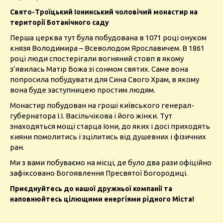
Свято-Троїцький Іонинський чоловічий монастир на
території Ботанічного саду
Перша церква тут була побудована в 1071 році онуком
князя Володимира – Всеволодом Ярославичем. В 1861
році люди спостерігали вогняний стовп в якому
з’явилась Матір Божа зі сонмом святих. Саме вона
попросила побудувати для Сина Свого Храм, в якому
вона буде заступницею простим людям.
Монастир побудован на гроші київського генерал-
губернатора І.І. Васільчікова і його жінки. Тут
знаходяться мощі старца Іони, до яких і досі приходять
кияни помолитись і зцілитись від душевних і фізичних
ран.
Ми з вами побуваємо на місці, де було два рази офіційно
зафіксовано Богоявлення Пресвятої Богородиці.
Приєднуйтесь до нашої дружньої компанії та
наповнюйтесь цілющими енергіями рідного Міста!