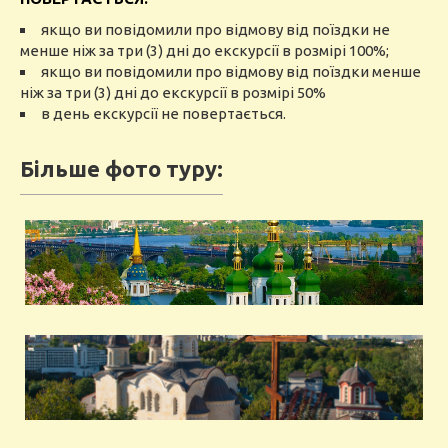
якщо ви
повідомили
про відмову
від
поїздки
не
менше
ніж
за
три (3) дні до екскурсії в
розмірі
100
%
;
якщо ви повідомили
про відмову
від
поїздки
менше
ніж за три (3) дні до екскурсії в розмірі
50
%
в день екскурсії не
повертається
.
Більше фото туру: