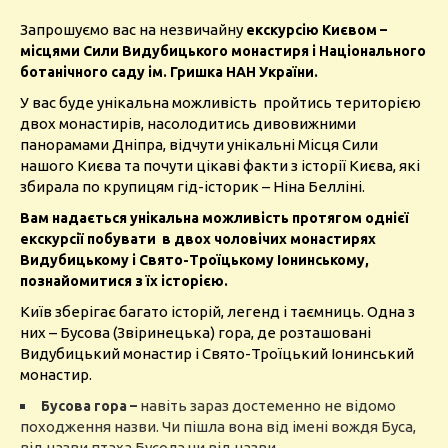
Запрошуємо вас на незвичайну
екскурсію Києвом –
місцями Сили Видубицького монастиря і Національного
ботанічного саду ім. Гришка НАН України.
У вас буде унікальна можливість пройтись територією
двох монастирів, насолодитись дивовижними
панорамами Дніпра, відчути унікальні Місця Сили
нашого Києва та почути цікаві факти з історії Києва, які
збирала по крупицям гід-історик – Ніна Белліні.
Вам надається унікальна можливість протягом однієї
екскурсії побувати в двох чоловічих монастирях
Видубицькому і Свято-Троїцькому Іонинському,
познайомитися з їх історією.
Київ зберігає багато історій, легенд і таємниць. Одна з
них – Бусова (Звіринецька) гора, де розташовані
Видубицький монастир і Свято-Троїцький Іонинський
монастир.
навіть зараз достеменно не відомо
Бусова гора
–
походження назви. Чи пішла вона від імені вождя Буса,
від назви птаха Бусола чи від назви