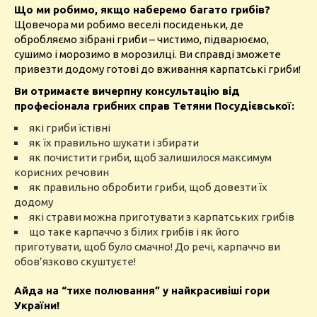
Що ми робимо, якщо наберемо багато грибів?
Щовечора ми робимо веселі посиденьки, де
обробляємо зібрані гриби – чистимо, підварюємо,
сушимо і морозимо в морозилці. Ви справді зможете
привезти додому готові до вживання карпатські гриби!
Ви отримаєте вичерпну консультацію від
професіонала грибних справ Тетяни Посудієвської:
які гриби їстівні
як їх правильно шукати і збирати
як почистити гриби, щоб залишилося максимум
корисних речовин
як правильно обробити гриби, щоб довезти їх
додому
які страви можна приготувати з карпатських грибів
що таке карпаччо з білих грибів і як його
приготувати, щоб було смачно! До речі, карпаччо ви
обов’язково скуштуєте!
Айда на “тихе полювання” у найкрасивіші гори
України!