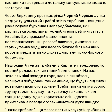
настоянки та отримати детальну консультацію щодо їх
застосування.
Через Верховину протікає річка
Чорний Черемош
, яка
з’єднує гуцульський край зі всією Україною. Священна
річка гуцулів бурхлива і непередбачувана, як і
карпатська осінь, притягує любителів рафтингу зі всієї
України. Це справжній відпочинок та
перезавантаження – розслабляючись, дивитись на
стрімку темну воду, яка весело блукає біля кам’яних
порогів і медитативно слухаєш чарівну пісню Чорного
Черемошу.
Наш
осінній тур за грибами у Карпати
передбачає як
повний релакс, так і активний відпочинок. На вас
чекають піші походи в гори, але не лякайтесь,
маршрути побудовані таким чином, що будуть під силу і
новачкам гірського туризму. Треба тільки мати з собою
зручну трекінгову взуття, курточку та капелюх від
сонця та дощу. Адже карпатська осінь досить
примхлива, а погода у горах міняється дуже швидко.
“Пахне грибами” – ця фраза пестить слух усіх грибників.