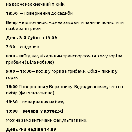
на вас чекає смачний пікнік!
18:30
– Повернення до садиби
Вечір – відпочинок, можна замовити чани чи почистити
назбирані гриби
День 3-й Субота 13.09
7:30
– сніданок
8:00
– виїзд на унікальним транспортом ГАЗ 66 у горі за
грибами ( Біла кобила)
9:00 – 16:00
– похід у гори за грибами. Обід – пікнік у
горах
16:00
Повернення у Верховину. Відвідування музею на
вибір (факультативно)
18:30 –
повернення на базу
19:00 – вечеря
у котеджі
Можна замовити чани факультативно.
День 4-й Неділя 14.09