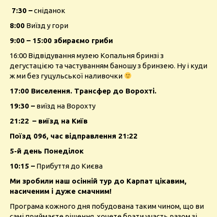
7:30 –
сніданок
8:00
Виїзд у гори
9:00 – 15:00 збираємо гриби
16:00 Відвідування музею Копальня бринзі з
дегустацією та частуванням баношу з бринзею. Ну і куди
ж ми без гуцульської наливочки
17:00 Виселення. Трансфер до Ворохті.
19:30 –
виїзд на Ворохту
21:22
– виїзд на Київ
Поїзд 096, час відправлення 21:22
5-й день Понеділок
10:15 –
Прибуття до Києва
Ми зробили наш осінній тур до Карпат цікавим,
насиченим і дуже смачним!
Програма кожного дня побудована таким чином, що ви
самі приймаєте рішення, хочете брати участь разом зі