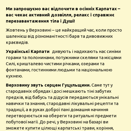
Ми запрошуємо вас відпочити в осінніх Карпатах –
вас чекає активний дозвілля, релакс і справжнє
перезавантаження тіла і Душі!
Жовтень у Верховині – це найкращий час, коли просто
шаленієш від різноманітності барв та дивовижних
краєвидів.
Українські Карпати
дивують і надихають нас синіми
горами та полонинами, потужними скелями та місцями
Силі, кришталево чистими річками, озерами та
фонтанами, гостинними людьми та національною
кухнею.
Верховину звуть серцем Гуцульщини.
Саме тут у
стародавніх обрядах і досі мешкають тіні забутих
предків, від бабусь та дідусів передаються унікальні
навички та знання, стародавні лікувальні рецепти та
традиції, а в руках доброї пані домашня начиння
перетворюється на обереги та ритуальні предмети
побутової магії. До речі, у Верховині на базарі ви
зможете купити цілющі карпатські трави, коріння,