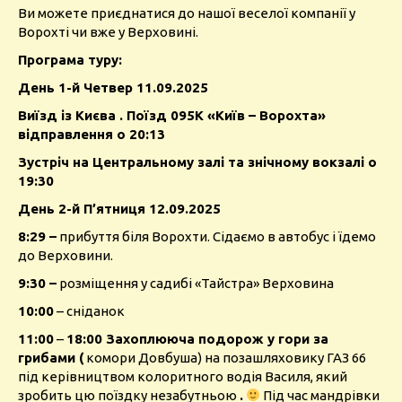
Ви можете приєднатися до нашої веселої компанії у
Ворохті чи вже у Верховині.
Програма туру:
День 1-й Четвер 11.09.2025
Виїзд із
Києва
. Поїзд 095К «Київ – Ворохта»
відправлення о 20:13
Зустріч на Центральному залі
та
знічному вокзалі
о
19:30
День 2-й П’ятниця 12.09.2025
8:29
–
прибуття біля Ворохти. Сідаємо в автобус і їдемо
до Верховини.
9:30
–
розміщення у садибі «Тайстра» Верховина
10:00
– сніданок
11:00
–
18:00 Захоплююча подорож у гори за
грибами
(
комори Довбуша) на позашляховику ГАЗ 66
під керівництвом колоритного водія Василя, який
зробить цю поїздку незабутньою
.
Під час мандрівки