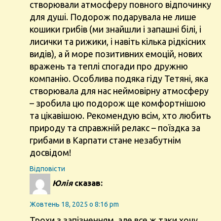
створювали атмосферу повного відпочинку
для душі. Подорож подарувала не лише
кошики грибів (ми знайшли і запашні білі, і
лисички та рижики, і навіть кілька рідкісних
видів), а й море позитивних емоцій, нових
вражень та теплі спогади про дружню
компанію. Особлива подяка гіду Тетяні, яка
створювала для нас неймовірну атмосферу
– зробила цю подорож ще комфортнішою
та цікавішою. Рекомендую всім, хто любить
природу та справжній релакс – поїздка за
грибами в Карпати стане незабутнім
досвідом!
Відповіcти
Юлія
сказав:
Жовтень 18, 2025 о 8:16 pm
Трохи з запізненням, але все ж таки хочу