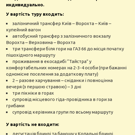
индивидуально.
У вартість туру входить:
залізничний трансфер Київ – Ворохта – Київ –
купейний вагон
автобусний трансфер з залізничного вокзалу
Ворохта – Верховина – Ворохта
три трансфери біля гори на ГАЗ 66 до місця початку
пішохідного маршруту
проживання в екосадибі “Тайстра” у
комфортабельних номерах на 2-3-4 особи (при бажанні
одномісне поселення за додаткову плату)
2 – разове харчування – сніданки і повноцінна
вечеря (з першою стравою) – 3 дні
три пікніки в горах
супровід місцевого гіда-провідника в гори за
грибами
супровід керівника групи по всьому маршруту
У вартість не входити:
дегустація бринзі та баношу у Копальні бринзі