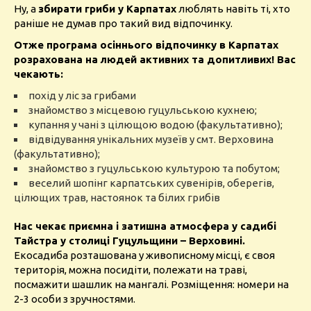
Ну, а
збирати гриби у Карпатах
люблять навіть ті, хто
раніше не думав про такий вид відпочинку.
Отже програма осіннього відпочинку в Карпатах
розрахована на людей активних та допитливих! Вас
чекають:
похід у ліс за грибами
знайомство з місцевою гуцульською кухнею;
купання у чані з цілющою водою (факультативно);
відвідування унікальних музеїв у смт. Верховина
(факультативно);
знайомство з гуцульською культурою та побутом;
веселий шопінг карпатських сувенірів, оберегів,
цілющих трав, настоянок та білих грибів
Нас чекає приємна і затишна атмосфера у садибі
Тайстра у столиці Гуцульщини – Верховині.
Екосадиба розташована у живописному місці, є своя
територія, можна посидіти, полежати на траві,
посмажити шашлик на мангалі. Розміщення: номери на
2-3 особи з зручностями.