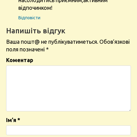
насолодитись приємним,активним
відпочинком!
Відповіcти
Напишіть відгук
Ваша пошт@ не публікуватиметься.
Обов’язкові
поля позначені
*
Коментар
Ім’я
*