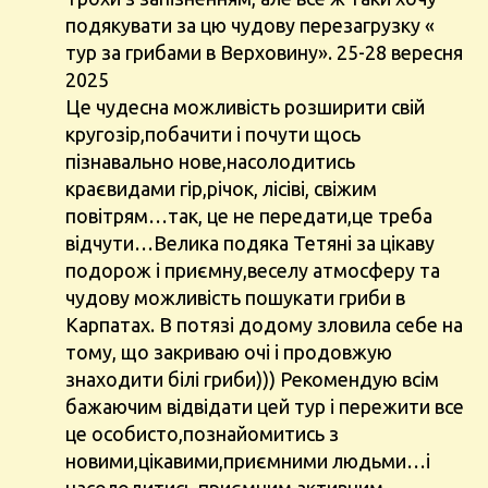
подякувати за цю чудову перезагрузку «
тур за грибами в Верховину». 25-28 вересня
2025
Це чудесна можливість розширити свій
кругозір,побачити і почути щось
пізнавально нове,насолодитись
краєвидами гір,річок, лісіві, свіжим
повітрям…так, це не передати,це треба
відчути…Велика подяка Тетяні за цікаву
подорож і приємну,веселу атмосферу та
чудову можливість пошукати гриби в
Карпатах. В потязі додому зловила себе на
тому, що закриваю очі і продовжую
знаходити білі гриби))) Рекомендую всім
бажаючим відвідати цей тур і пережити все
це особисто,познайомитись з
новими,цікавими,приємними людьми…і