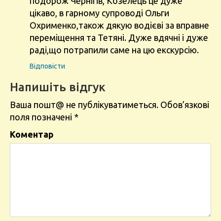
подорож Чернігів, Козелець це дуже
цікаво, в гарному супроводі Ольги
Охрименко,також дякую водієві за вправне
переміщення та Тетяні. Дуже вдячні і дуже
раді,що потрапили саме на цю екскурсію.
Відповіcти
Напишіть відгук
Ваша пошт@ не публікуватиметься.
Обов’язкові
поля позначені
*
Коментар