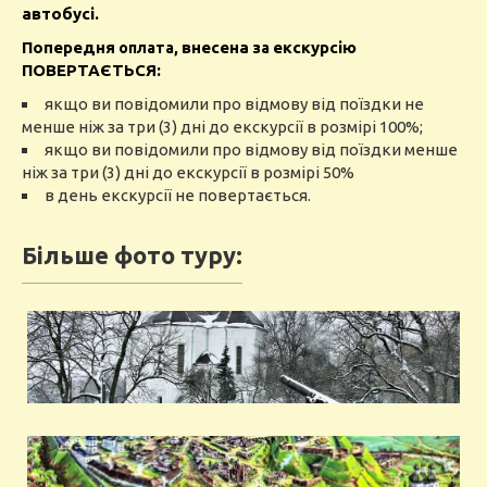
автобусі.
Попередня
внесена
екскурсію
оплата,
за
ПОВЕРТАЄТЬСЯ:
якщо ви
повідомили
про відмову
від
поїздки
не
менше
ніж
за
три (3) дні до екскурсії в
розмірі
100
%
;
якщо ви повідомили
про відмову
від
поїздки
менше
ніж за три (3) дні до екскурсії в розмірі
50
%
в день екскурсії не
повертається
.
Більше фото туру: