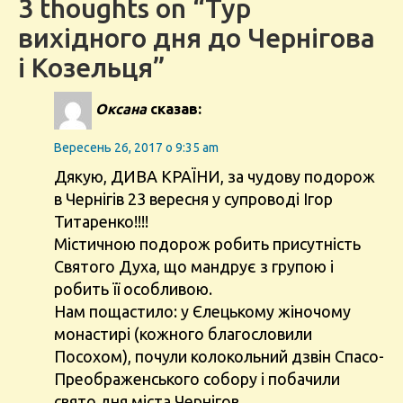
3 thoughts on “Тур
вихідного дня до Чернігова
і Козельця”
Оксана
сказав:
Вересень 26, 2017 о 9:35 am
Дякую, ДИВА КРАЇНИ, за чудову подорож
в Чернігів 23 вересня у супроводі Ігор
Титаренко!!!!
Містичною подорож робить присутність
Святого Духа, що мандрує з групою і
робить її особливою.
Нам пощастило: у Єлецькому жіночому
монастирі (кожного благословили
Посохом), почули колокольний дзвін Спасо-
Преображенського собору і побачили
свято дня міста Чернігов.