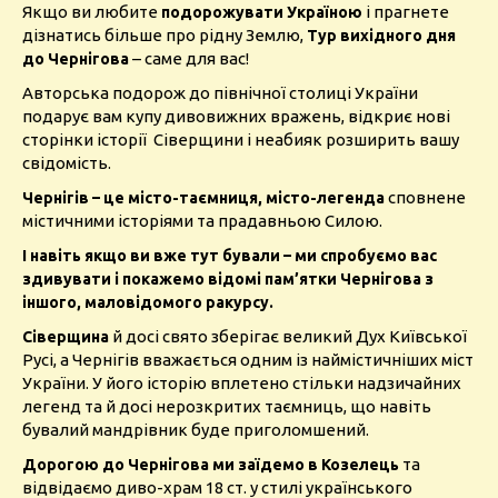
Якщо ви любите
і прагнете
подорожувати Україною
дізнатись більше про рідну Землю,
Тур вихідного дня
– саме для вас!
до Чернігова
Авторська подорож до північної столиці України
подарує вам купу дивовижних вражень, відкриє нові
сторінки історії Сіверщини і неабияк розширить вашу
свідомість.
сповнене
Чернігів – це місто-таємниця, місто-легенда
містичними історіями та прадавньою Силою.
І навіть якщо ви вже тут бували – ми спробуємо вас
здивувати і покажемо відомі пам’ятки Чернігова з
іншого, маловідомого ракурсу.
й досі свято зберігає великий Дух Київської
Сіверщина
Русі, а
Чернігів вважається одним із наймістичніших міст
України. У його історію вплетено стільки надзичайних
легенд та й досі нерозкритих таємниць, що навіть
бувалий мандрівник буде приголомшений.
та
Дорогою до Чернігова ми заїдемо в Козелець
відвідаємо диво-храм 18 ст. у стилі українського