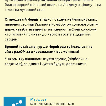
благотворний цілющий вплив на Людину в цілому – і на
тіло, і на духовний стан.
гідно поєднує неймовірну красу
Стародавній Чернігів
північної столиці України з комфортом сучасного світу і
дарує незабутні відчуття натхнення та Сили кожному,
хто готовий приїхати до нього в гості з відкритим
серцем.
Бронюйте місця в тур до Чернігова та Козельця та
айда разОМ за дивовижними враженнями!
*На замітку панянкам: взуття зручне, (підбори не
годяться!), спідниця і хустка будуть доречними!
Маршрут:
Київ – Козелець – Чернігів – Київ