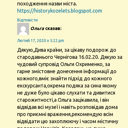
походження назви міста.
https://historykozelets.blogspot.com
Відповіcти
Ольга
сказав:
Лютий 17, 2020 о 5:22 pm
Дякую,Дива країни, за цікаву подорож до
стародавнього Чернігова 16.02.20. Дякую за
чудовий супровід Ольги Охрименко, за
гарне змістовне донесення інформації до
кожного,вміє знайти підхід до кожного
екскурсанта,окрема подяка за сина якому
не дуже було цікаво слухати та дивитися
старожитності,а Ольга зацікавила, і він
відвідав всі музеї і навіть розповідав дома
про приємні враження,рекомендую всім
відвідати цю захоплюючу і часом містичну