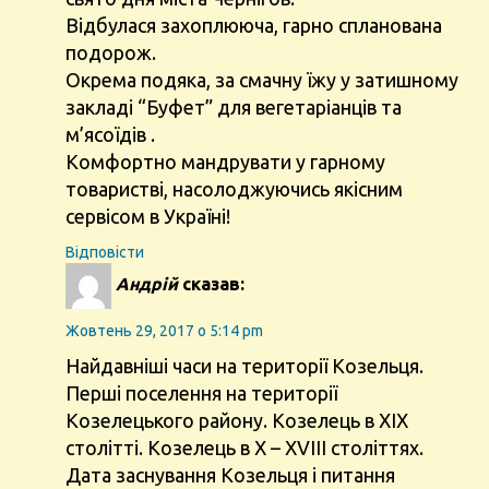
Відбулася захоплююча, гарно спланована
подорож.
Окрема подяка, за смачну їжу у затишному
закладі “Буфет” для вегетаріанців та
м’ясоїдів .
Комфортно мандрувати у гарному
товаристві, насолоджуючись якісним
сервісом в Україні!
Відповіcти
Андрій
сказав:
Жовтень 29, 2017 о 5:14 pm
Найдавніші часи на території Козельця.
Перші поселення на території
Козелецького району. Козелець в ХІХ
столітті. Козелець в Х – ХVІІІ століттях.
Дата заснування Козельця і питання