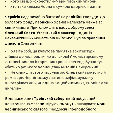
кого і за що «охрестили» Чернігівським упирем
хто така княжна Чорна із сумною історією її життя
надзвичайно багатий на релігійні споруди. До
Чернігів
золотого фонду первісних храмів належать майже всі
святині міста. Приголомшить вас у доброму сенсі
– один із
Єлецький Свято-Успенський монастир
найзаможніших монастирів Київської Русі за правління
династії Ольговичів.
Уявіть собі, ця культова пам’ятка архітектури
дійшла до нас практично цілісною! У монастирському
літописі чимало історичних хронік і легенд. Бував тут і
«батько руського чернецтва» Антоній Печерський.
Не оминули свого часу увагою Єлецький монастир й
режисери. Чернігівську святиню зафільмували у
кінострічках «Вій, «Родина Коцюбинських», «Допінг для
ангелів».
Відвідаємо ми і
, який побуваний
Троїцький собор
коштом Івана Мазепи. Віруючі зможуть вшанувати мощі
чернігівського святого Феодоісія і преподобного