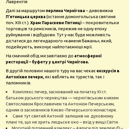
Лаврентія
Далі за маршрутом
– дивовижна
перлина Чернігова
(остання домонгольська святиня
П’ятницька церква
поч. XIII ст.).
– покровительки
Храм Параскеви Пятниці
торговців та ремісників, пережив не одну епоху
руйнування і відбудови. Тут у нас буде можливість
дістатися до легендарного «каменя бажань», який,
подейкують, виконує найпотаємніші мрії.
На смачний обід ми завітаємо до
атмосферної
ресторації – буфету у центрі Чернігова.
В другій половині нашого туру на вас чекає
екскурсія в
які
ваблять як туристів, так і
Антонієви печери,
паломників.
Комплекс печер, заснований на початку ХІ ст.
батьком руського чернецтва — чернігівським князем
Святославом Ярославичем та Антонієм Печерським,
одним із засновників Києво-Печерського монастиря.
Саме тут святий Антоній залишив на духовному
плані те, що не зрить людьске око – вхід у вищі Світи.
Могутній підземний комлекс – 4 яруси під землею (!) –