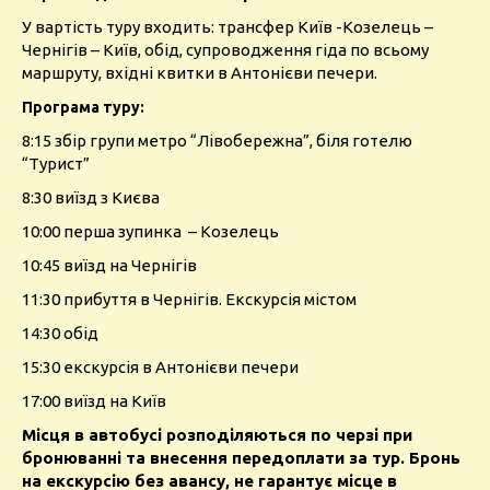
У вартість туру входить: трансфер Київ -Козелець –
Чернігів – Київ, обід, супроводження гіда по всьому
маршруту, вхідні квитки в Антонієви печери.
Програма туру:
8:15 збір групи метро “Лівобережна”, біля готелю
“Турист”
8:30 виїзд з Києва
10:00 перша зупинка – Козелець
10:45 виїзд на Чернігів
11:30 прибуття в Чернігів. Екскурсія містом
14:30 обід
15:30 екскурсія в Антонієви печери
17:00 виїзд на Київ
Місця в автобусі розподіляються по черзі при
бронюванні та внесення передоплати за тур. Бронь
на екскурсію без авансу, не гарантує місце в