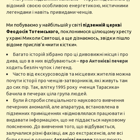
відомий своєю особливою енергетикою, містичними
легендами і навіть привидами ченців.
Ми побуваємо у найбільшій у світ
і підземній церкві
поклонимося цілющому хресту
Феодосія Тотемського,
у храмі Миколи Святоші, а ще дізнаємось, звідки пішло
відоме прислів’я «мити кістки».
Багато історій зібрано про ці дивовижні місця і про
дива, що в в них відбуваються –
про Антонієві печери
ходить безліч чуток і легенд.
Часто від екскурсоводів та місцевих жителів можна
почути історії про ченців-затворників, які живуть там
до сих пір. Так, влітку 1995 року «ченця Тарасика»
бачила в печерах ціла група людей.
Були й спроби спеціального наукового вивчення
печерних аномалій, але апаратура, встановлена в
підземних приміщеннях «відмовлялася працювати і
видавати інформацію», що не піддається науковому
поясненню. До вивчення того, що відбувається,
залучалися різні фахівці, аж до екстрасенсів, але всі
були єдині в одному:
транслюють
Антонієві печери