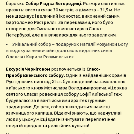
барокко
. Розміри святині вас
Собор Різдва Богородиці
вразять: висота сягає 30 метрів, а діаметр – 31,5 м. Не
менш здивує і величний іконостас, виконаний самим
Бартоломео Растреллі. За переказами, його було
створено для Смольного монастиря в Санкт-
Петербурзі, але він виявився для нього завеликим.
Унікальний собор – подарунок Наталії Розумихи Богу
в подяку за незвичайні долі своїх видатних синів
Олексія і Кирила Розумовських.
розпочнеться із
Ексурсія Черніговом
Спасо-
Один із найдавніших храмів
Преображенського собору.
Русі і діючих нині від ХІ ст. був зведений на замовлення
київського князя Мстислава Володимировича. «Церква
святого Спаса» ровесниця собору Софії Київської теж
будувалася за візантійськими архітектурними
традиціями. До речі, собор знаходиться на місці
язичницього капища. Відаючі знають, що надчутливі
люди у цьому місці здатні зчитувати переплетіння
енергій предків та релігійних культів!