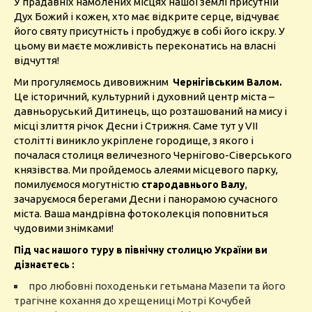
У прадавніх намолених місцях нашої землі присутній
Дух Божий і кожен, хто має відкрите серце, відчуває
його святу присутність і пробуджує в собі його іскру. У
цьому ви маєте можливість переконатись на власні
відчуття!
Ми прогуляємось дивовижним
Чернігівським
Валом.
Це історичний, культурний і духовний центр міста –
давньоруський Дитинець, що розташований на мису і
місці злиття річок Десни і Стрижня. Саме тут у VII
столітті виникло укріплене городище, з якого і
почалася столиця величезного Чернігово-Сіверського
князівства. Ми пройдемось алеями місцевого парку,
помилуємося могутністю
,
стародавнього Валу
зачаруємося берегами Десни і панорамою сучасного
міста. Ваша мандрівна фотоколекція поповниться
чудовими знімками!
Під час нашого туру в північну столицю України ви
дізнаєтесь :
про любовні походеньки гетьмана Мазепи та його
трагічне кохання до хрещениці Мотрі Кочубей