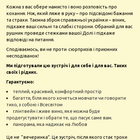
Кожна з вас обере намисто і воно розповість про
кохання. Ніж, який ляже в руку – про підсвідомі бажання
та страхи. Таємна зброя справжньої українки – віник,
підкаже ваші сильні та слабкі сторони. Обраний для вас
рушник проведе стежками вашої Долі і підкаже
відповіді на питання.
Сподіваємось, ви не проти сюрпризів і приємних
несподіванок!
Ми підготували цю зустріч і для себе і для вас. Таких
своїх і рідних.
Гарантуємо:
теплий, красивий, комфортний простір
багаття, біля якого хочеться мовчати чи говорити
тихо, з собою і Всесвітом
глінтвейн і живе вино, яке можна буде
продегустувати і обрати те, що пасує саме вам.
панорама, яка надихає на Любов
Це не “вечеринка”.
Це зустріч, після якого стає трохи