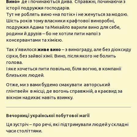
де і починаються дива. Справжні, починаючи з
Вино»
історії подружжя господарів.
Тут не роблять вино «на потік» і не женуться за модою.
Шість років тому власники крафтової виноробні,
подружжя Адама та Михайло варили вино для себе,
родини й друзів – бо не хотіли пити напої з
консервантами та хімією.
Так з’явилося
– з винограду, але без діоксиду
живе вино
сірки, без зайвої хімії. Вино, після якого не болить
голова.
І яке хочеться пити повільно, біля вогню, в компанії
близьких людей.
Отже, ми з вами будемо смакувати авторський
глінтвейн в місці, де вогонь справжній, а краєвид за
вікном надихає навіть взимку.
Вечорниці української побутової магії
Ця зустріч – про речі, які підтримували людей у складні
часи століттями.