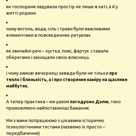
як господиня ладувала простір не лише в хаті, а й у
житті родини
чому вогонь, вода, сіль і трави були важливими
елементами в повсякденних ритуалах
як звичайні речі – хустка, пояс, фартух ставали
оберегами і захищали своїх власниць
і чому зимові вечорниці завжди були не тільки
про
тепло і близькість, а і про створення наміру на щасливе
майбутнє.
А тепер практика – ми разом
, тихо
погодуємо Долю
промовляючі найпотаємніші бажання.
Ми з вами попрацюємо з цікавими історично
психологічними тестами (назвемо їх просто –
передбачення)