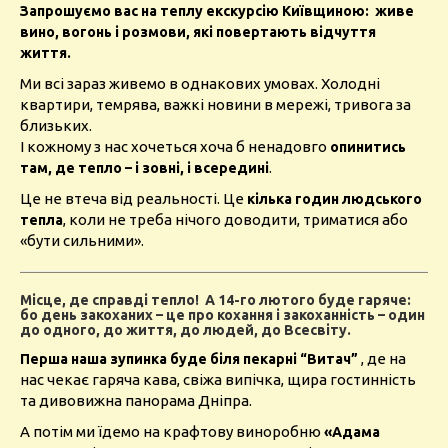
Запрошуємо вас на теплу екскурсію Київщиною: живе
вино, вогонь і розмови, які повертають відчуття
життя.
Ми всі зараз живемо в однакових умовах. Холодні
квартири, темрява, важкі новини в мережі, тривога за
близьких.
І кожному з нас хочеться хоча б ненадовго
опинитись
.
там, де тепло – і зовні, і всередині
Це не втеча від реальності. Це
кілька годин людського
, коли не треба нічого доводити, триматися або
тепла
«бути сильними».
Місце, де справді тепло! А 14-го лютого буде гаряче:
бо день закоханих – це про кохання і закоханність – один
до одного, до життя, до людей, до Всесвіту.
, де на
Перша наша зупинка буде біля пекарні “Витач”
нас чекає гаряча кава, свіжа випічка, щира гостинність
та дивовижна панорама Дніпра.
А потім ми їдемо на крафтову виноробню
«Адама