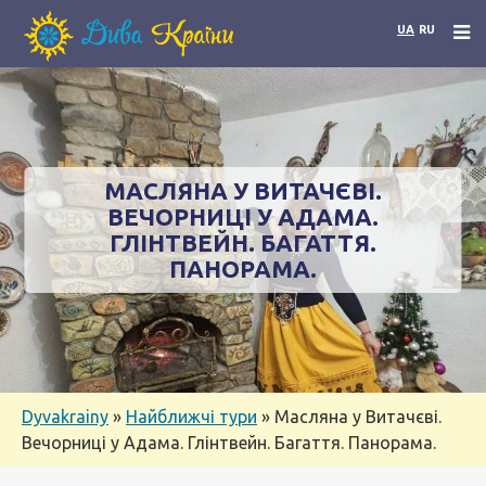
UA
RU
МАСЛЯНА У ВИТАЧЄВІ.
ВЕЧОРНИЦІ У АДАМА.
ГЛІНТВЕЙН. БАГАТТЯ.
ПАНОРАМА.
Dyvakrainy
»
Найближчі тури
»
Масляна у Витачєві.
Вечорниці у Адама. Глінтвейн. Багаття. Панорама.