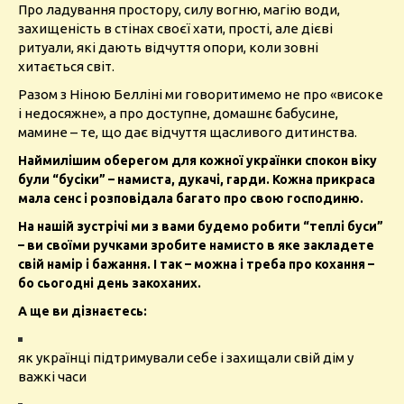
Про ладування простору, силу вогню, магію води,
захищеність в стінах своєї хати, прості, але дієві
ритуали, які дають відчуття опори, коли зовні
хитається світ.
Разом з Ніною Белліні ми говоритимемо не про «високе
і недосяжне», а про доступне, домашнє бабусине,
мамине – те, що дає відчуття щасливого дитинства.
Наймилішим оберегом для кожної українки спокон віку
були “бусіки” – намиста, дукачі, гарди. Кожна прикраса
мала сенс і розповідала багато про свою господиню.
На нашій зустрічі ми з вами будемо робити “теплі буси”
– ви своїми ручками зробите намисто в яке закладете
свій намір і бажання. І так – можна і треба про кохання –
бо сьогодні день закоханих.
А ще ви дізнаєтесь:
як українці підтримували себе і захищали свій дім у
важкі часи