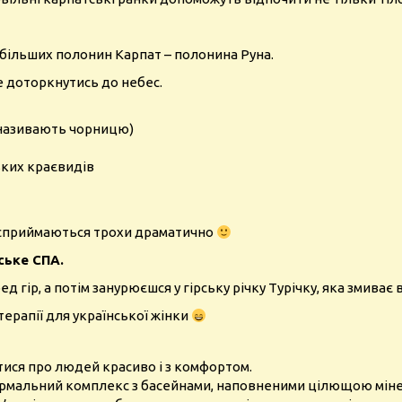
айбільших полонин Карпат – полонина Руна.
те доторкнутись до небес.
і називають чорницю)
ких краєвидів
и сприймаються трохи драматично
ське СПА.
д гір, а потім занурюєшся у гірську річку Турічку, яка змиває 
ерапії для української жінки
тися про людей красиво і з комфортом.
ермальний комплекс з басейнами, наповненими цілющою міне