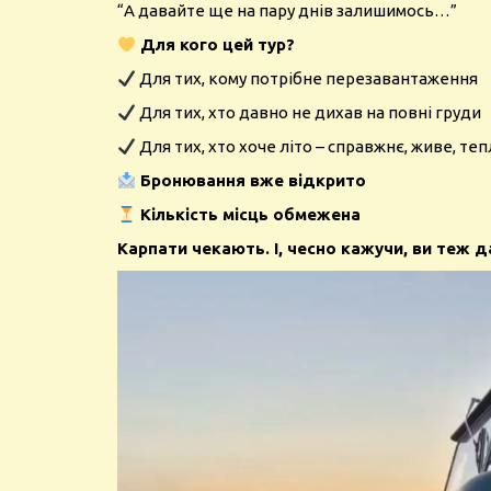
“А давайте ще на пару днів залишимось…”
Для кого цей тур?
Для тих, кому потрібне перезавантаження
Для тих, хто давно не дихав на повні груди
Для тих, хто хоче літо – справжнє, живе, теп
Бронювання вже відкрито
Кількість місць обмежена
Карпати чекають. І, чесно кажучи, ви теж 
Video
Player