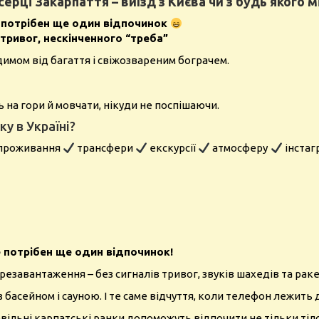
серці Закарпаття – виїзд з Києва чи з будь якого м
не потрібен ще один відпочинок
, тривог, нескінченного “треба”
имом від багаття і свіжозвареним бограчем.
 на гори й мовчати, нікуди не поспішаючи.
у в Україні?
проживання
трансфери
екскурсії
атмосферу
інстаг
е потрібен ще один відпочинок!
ерезавантаження – без сигналів тривог, звуків шахедів та раке
з басейном і сауною.
І те саме відчуття, коли телефон лежить 
повільні карпатські ранки допоможуть відпочити не тільки тіл