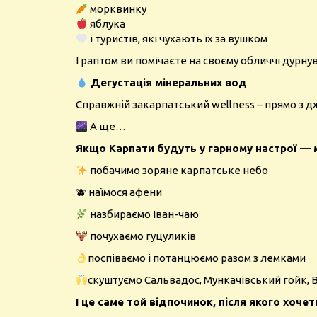
морквинку
яблука
і туристів, які чухають їх за вушком
І раптом ви помічаєте на своєму обличчі дурну
Дегустація мінеральних вод
Справжній закарпатський wellness – прямо з 
А ще…
Якщо Карпати будуть у гарному настрої — 
побачимо зоряне карпатське небо
🫐 наїмося афени
назбираємо Іван-чаю
почухаємо гуцуликів
поспіваємо і потанцюємо разом з лемками
скуштуємо Сальвадос, Мункачівський гойк, Ва
І це саме той відпочинок, після якого хочет