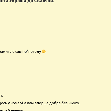
іста України до Сваляви.
рамні локації
погоду
т.
десь у номері, а вам вперше добре без нього.
ом, а й душею.