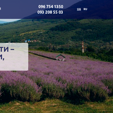
096 754 1350
и
UA
RU
093 208 55 03
ТИ –
И,