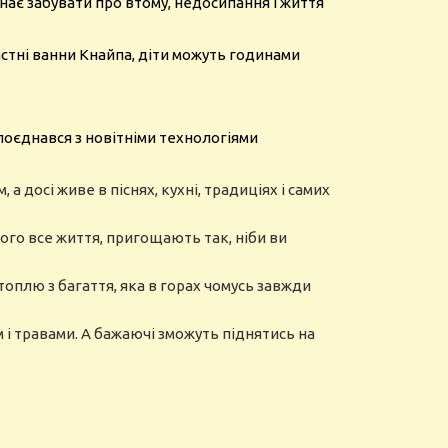
инає забувати про втому, недосипання і життя
стні ванни Кнайпа, діти можуть годинами
 поєднався з новітніми технологіями
 а досі живе в піснях, кухні, традиціях і самих
ного все життя, пригощають так, ніби ви
топлю з багаття, яка в горах чомусь завжди
 і травами. А бажаючі зможуть піднятись на