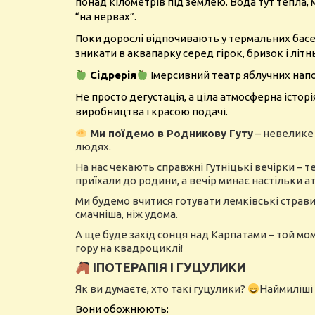
понад кілометрів під землею. Вода тут тепла, 
“на нервах”.
Поки дорослі відпочивають у термальних басе
зникати в аквапарку серед гірок, бризок і літн
Сідрерія
Імерсивний театр яблучних напої
Не просто дегустація, а ціла атмосферна істор
виробництва і красою подачі.
Ми поїдемо в Родникову Гуту
– невелике г
людях.
На нас чекають справжні Гутніцькі вечірки – т
приїхали до родини, а вечір минає настільки 
Ми будемо вчитися готувати лемківські страви,
смачніша, ніж удома.
А ще буде захід сонця над Карпатами – той мом
гору на квадроциклі!
ІПОТЕРАПІЯ І ГУЦУЛИКИ
Як ви думаєте, хто такі гуцулики?
Наймиліші 
Вони обожнюють: