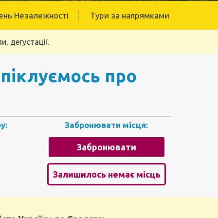
ень Незалежності
Тури за напрямками
и, дегустації.
 піклуємось про
у:
Забронювати місця:
Забронювати
Залишилось немає місць