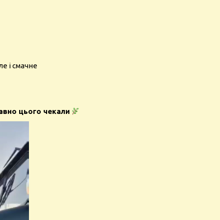
ле і смачне
давно цього чекали