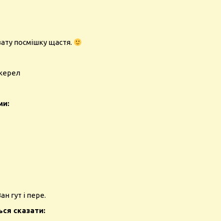
вату посмішку щастя.
джерел
ми:
н гут і пере.
ься сказати: