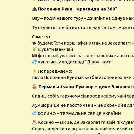
Полонина Руна – краєвиди на 360°
Вау – подія нашого туру – джипінг на одну з н
Тут здається, ніби ви стоїте над світом і може
Саме тут:
🫐 будемо їсти перші афени (так на Закарпатт
шукати Іван-чай
фотографуватись на фоні шалених карпатсь
купатись у водоспаді “Дівочі коси”
Попереджаємо:
після Полонини Руни міські багатоповерхівк
Термальні чани Лумшор – дике Закарпат
Сидиш собі у гарячому сірководневому чані сере
Лумшори це не просто чани – це окремий вид т
КОСИНО – ТЕРМАЛЬНЕ СЕРЦЕ УКРАЇНИ
Косино — місце, де Закарпаття вміє піклува
Серед зелені й тиші розташований великий т