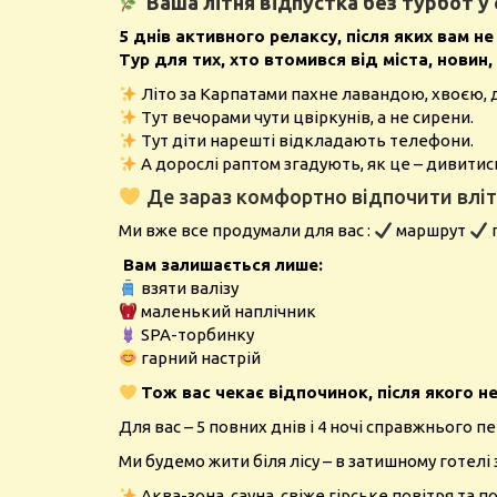
Ваша літня відпустка без турбот у 
5 днів активного релаксу, після яких вам 
Тур для тих, хто втомився від міста, новин
Літо за Карпатами пахне лавандою, хвоєю, д
Тут вечорами чути цвіркунів, а не сирени.
Тут діти нарешті відкладають телефони.
А дорослі раптом згадують, як це – дивитись
Де зараз комфортно відпочити влітк
Ми вже все продумали для вас :
маршрут
Вам залишається лише:
взяти валізу
маленький наплічник
SPA-торбинку
гарний настрій
Тож вас чекає відпочинок, після якого н
Для вас – 5 повних днів і 4 ночі справжнього п
Ми будемо жити біля лісу – в затишному готелі 
Аква-зона, сауна, свіже гірське повітря та 