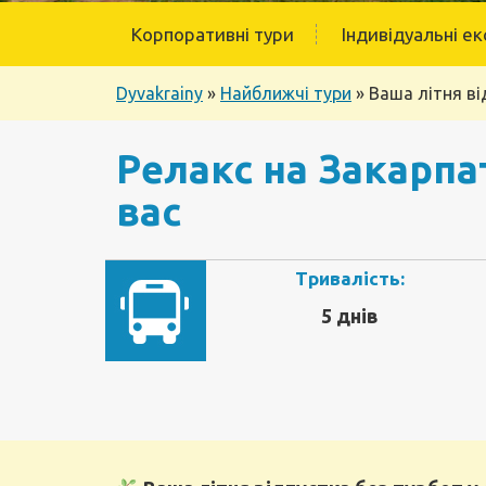
Корпоративні тури
Індивідуальні ек
Dyvakrainy
»
Найближчі тури
»
Ваша літня ві
Релакс на Закарпат
вас
Тривалість:
5 днів