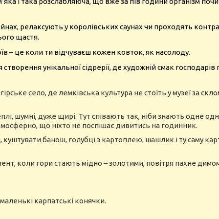
м’яка і така розслабляюча, що вже за пів години організм поч
йнах, релаксують у королівських саунах чи проходять контра
ього щастя.
в – це коли ти відчуваєш кожен ковток, як насолоду.
ія створення унікальної сідрерії, де художній смак господарів
ірське село, де лемківська культура не стоїть у музеї за склом,
еплі, шумні, дуже щирі. Тут співають так, ніби знають одне од
атмосферно, що ніхто не поспішає дивитись на годинник.
 куштувати банош, голубці з картоплею, шашлик і ту саму кар
ент, коли гори стають мідно – золотими, повітря пахне димом
маленькі карпатські конячки.