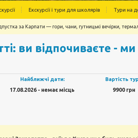
скурсії
Екскурсії і тури для школярів
Тури на д
дпустка за Карпати — гори, чани, гутницькі вечірки, термал
ті: ви відпочиваєте - ми
Найближчі дати:
Вартість тур
17.08.2026 - немає місць
9900 грн