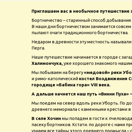
Приглашаем вас в необычное путешествие 
Бортничество – старинный способ добывания 
В наши дни бортничеством занимается совсем
пылают очаги традиционного бортничества.
Недаром в древности эту местность называл
Перга.
Наше путешествие начинается в городе с заг
Халимончука,
уже хорошего знакомого нашим
Мы побываем на берегу
«медовой» реки Убо
и римо-католический
костел Воздвижения С
городище «Бабина гора» VIII века.
А дальше начнется наш путь «Винни Пуха» 
Мы поедем на север вдоль реки Уборть. По д
древнего мемориала с каменными крестами в
В селе Хочин
мы попадем в гости к пчеловода
пасеку бортников. Кстати. по дороге с нами п
узнаем все тайны этого древнего промысла – 