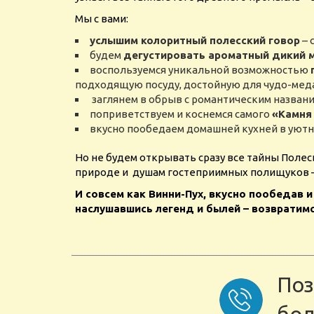
Мы с вами:
услышим колоритный полесский говор
– 
будем
дегустировать ароматный дикий 
воспользуемся уникальной возможностью
подходящую посуду, достойную для чудо-меда
заглянем в обрыв с романтическим названи
поприветствуем и коснемся самого
«Камня
вкусно пообедаем домашней кухней в уютн
Но не будем открывать сразу все тайны Полес
природе и душам гостеприимных полищуков –
И совсем как Винни-Пух, вкусно пообедав 
наслушавшись легенд и былей – возвратимс
Поз