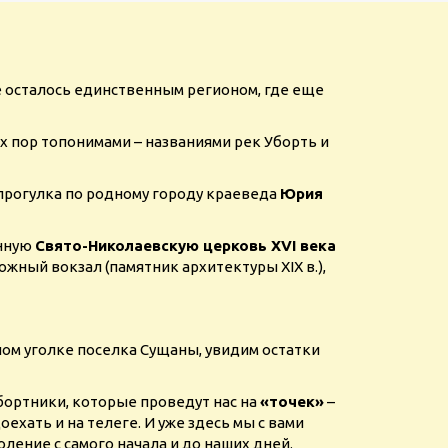
е осталось единственным регионом, где еще
х пор топонимами – названиями рек Уборть и
прогулка по родному городу краеведа
Юрия
енную
Свято-Николаевскую церковь XVI века
ожный вокзал (памятник архитектуры XIX в.),
ом уголке поселка Сущаны, увидим остатки
бортники, которые проведут нас на
«точек»
–
ехать и на телеге. И уже здесь мы с вами
ление с самого начала и до наших дней.