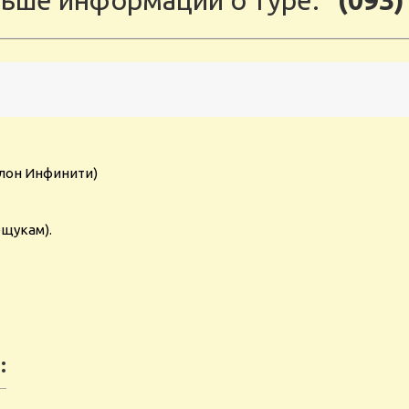
ьше информации о туре:
(093)
алон Инфинити)
щукам).
: