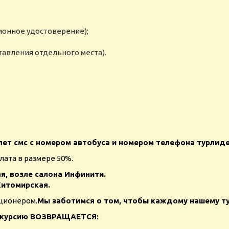
ионное удостоверение);
тавления отдельного места).
ет смс с номером автобуса и номером телефона тур­лиде
лата в размере 50%.
ая
, возле салона Инфинити.
итомирская
.
иционером.
Мы заботимся о том, чтобы каждому нашему ту
кскурсию ВОЗВРАЩАЕТСЯ: