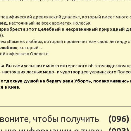
специфический древлянский диалект, который имеет много 
мед
, настоянный на всех ароматах Полесья.
приобрести этот целебный и несравненный природный да
).
ем «Камень любви», который прошепчет нам свою легенду о 
 любви»
, который …
ой кафешке в Олевске.
ья. Вы сами услышите много интересного об этом чудесном к
 настоящих лесных медо- и чудотворцев украинского Полес
и отдохнув душой на берегу реки Уборть, полакомившись
я в Киев.
воните, чтобы получить
(096)