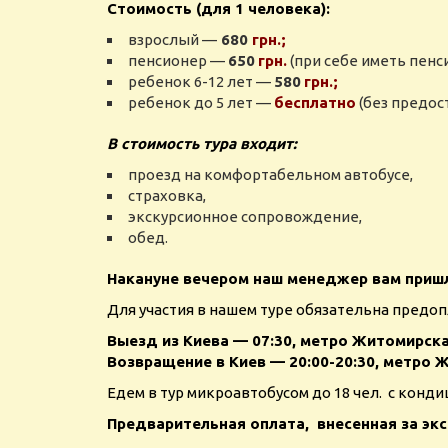
Стоимость (для 1 человека):
взрослый —
680
грн.;
пенсионер —
650
грн.
(при себе иметь пенс
ребенок 6-12 лет —
580
грн.;
ребенок до 5 лет —
бесплатно
(без предос
В стоимость тура входит:
проезд на комфортабельном автобусе,
страховка,
экскурсионное сопровождение,
обед.
Накануне вечером наш менеджер вам пришл
Для участия в нашем туре обязательна предоп
Выезд из Киева — 07:30, метро
Житомирск
Возвращение в Киев — 20:00-20:30, метро
Ж
Едем в тур микроавтобусом до 18 чел. с конд
Предварительная оплата, внесенная за э