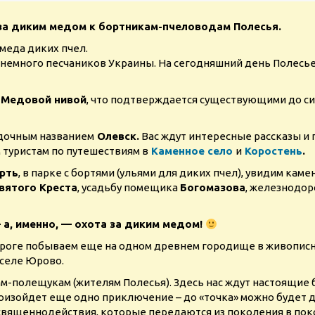
за диким медом к бортникам-пчеловодам Полесья.
меда диких пчел.
 немного песчаников Украины. На сегодняшний день Полесь
и
Медовой нивой
, что подтверждается существующими до си
адочным названием
Олевск.
Вас ждут интересные рассказы и 
 туристам по путешествиям в
Каменное село
и
Коростень
.
рть
, в парке с бортями (ульями для диких пчел), увидим кам
вятого Креста
, усадьбу помещика
Богомазова
, железнодор
– а, именно, — охота за диким медом!
ороге побываем еще на одном древнем городище в живописн
 селе Юрово.
м-полещукам (жителям Полесья). Здесь нас ждут настоящие 
роизойдет еще одно приключение – до «точка» можно будет до
священнодействия, которые передаются из поколения в поко