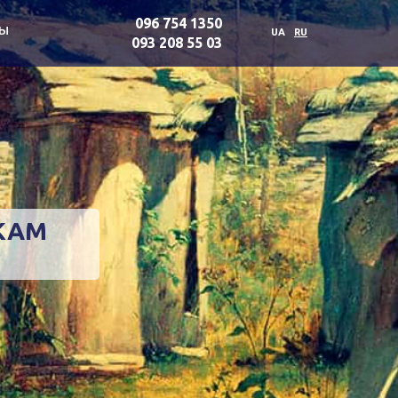
096 754 1350
ты
UA
RU
093 208 55 03
КАМ