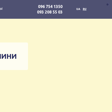
096 754 1350
ты
UA
RU
093 208 55 03
ЛИНИ