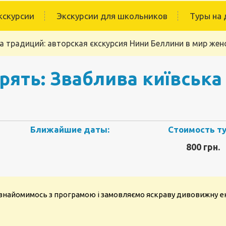
кскурсии
Экскурсии для школьников
Туры на 
 традиций: авторская єкскурсия Нини Беллини в мир жен
рять: Зваблива київська 
Ближайшие даты:
Стоимость ту
800 грн.
, знайомимось з програмою і замовляємо яскраву дивовижну е