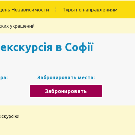
день Независимости
Туры по направлениям
ских украшений
екскурсія в Софії
ра:
Забронировать места:
Забронировать
кскурсію!