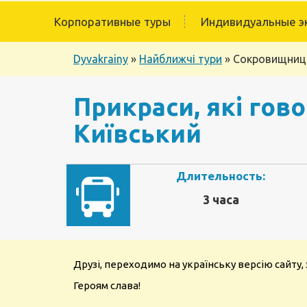
Корпоративные туры
Индивидуальные э
Dyvakrainy
»
Найближчі тури
»
Сокровищница
Прикраси, які гово
Київський
Длительность:
3 часа
Друзі, переходимо на українську версію сайту
Героям слава!