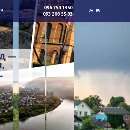
096 754 1350
ты
UA
RU
093 208 55 03
Д —
,
.