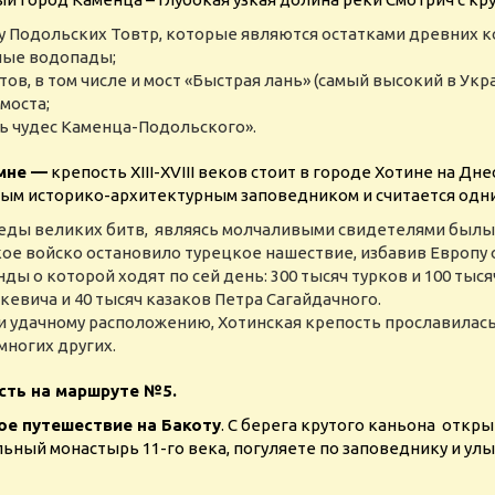
 Подольских Товтр, которые являются остатками древних 
нные водопады;
в, в том числе и мост «Быстрая лань» (самый высокий в Укр
моста;
ь чудес Каменца-Подольского».
мне —
крепость XIII-XVIII веков стоит в городе Хотине на Дн
ным историко-архитектурным заповедником и считается одни
следы великих битв, являясь молчаливыми свидетелями былы
кое войско остановило турецкое нашествие, избавив Европу
ды о которой ходят по сей день: 300 тысяч турков и 100 тыся
кевича и 40 тысяч казаков Петра Сагайдачного.
 удачному расположению, Хотинская крепость прославилась 
многих других.
сть на маршруте №5.
е путешествие на Бакоту
. С берега крутого каньона откр
ьный монастырь 11-го века, погуляете по заповеднику и ул