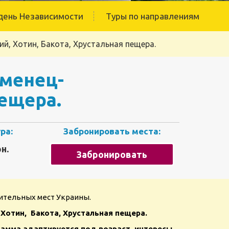
день Независимости
Туры по направлениям
, Хотин, Бакота, Хрустальная пещера.
аменец-
пещера.
ра:
Забронировать места:
н.
Забронировать
ительных мест Украины.
отин, Бакота, Хрустальная пещера.
амма адаптируется под возраст, интересы