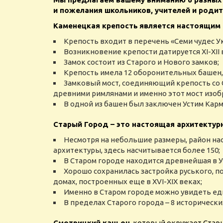
и пожелания школьников, учителей и роди
Каменецкая крепость
является настоящим
Крепость входит в перечень «Семи чудес У
Возникновение крепости датируется XІ-XII 
Замок состоит из Старого и Нового замков;
Крепость имела 12 оборонительных башен, 
Замковый мост, соединяющий крепость со С
древними римлянами и именно этот мост изоб
В одной из башен был заключен Устим Кар
Старый Город – это настоящая архитектур
Несмотря на небольшие размеры, район на
архитектуры, здесь насчитывается более 150;
В Старом городе находится древнейшая в У
Хорошо сохранилась застройка руського, п
домах, построенных еще в XVI-XIX веках;
Именно в Старом городе можно увидеть еди
В пределах Старого города – 8 исторически
Смотрицкий каньон
, который окружает Стар