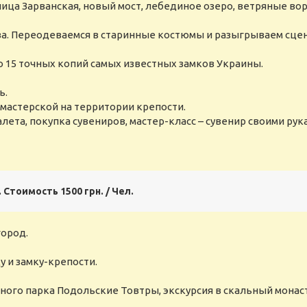
 улица Зарванская, новый мост, лебединое озеро, ветряные в
ва. Переодеваемся в старинные костюмы и разыгрываем сцен
 15 точных копий самых известных замков Украины.
ь.
 мастерской на территории крепости.
алета, покупка сувениров, мастер-класс – сувенир своими ру
Стоимость 1500 грн. / Чел.
город.
у и замку-крепости.
ого парка Подольские Товтры, экскурсия в скальный монаст