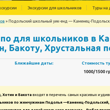
кскурсии
Экскурсии для школьников
Туры на 
ков
»
Подольский школьный уик-енд — Каменец-Подольский
по для школьников в К
, Бакоту, Хрустальная 
Ближайшие даты:
Стоимость ту
1000/1500 гр
 Хотин и Бакота
входят в перечень самых красивых и удив
ьников по жемчужинам Подолья —Каменец-Подольский, Х
маршрутов для детей школьного возраста. Любая прогр