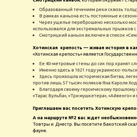
Образованный течением реки сквозь толщу
В рамках каньона есть постоянные и сезо
Через ущелье переброшено несколько мосто
использовался для экстремальных прыжков с 
Смотрицкий каньон включен в список «Сем
Хотинская крепость — живая история в ка
«Хотинская крепость» является Государствен
Ее 40-метровые стены до сих пор хранят 
Именно здесь в 1621 году украинско-польс
Здесь произошла историческая битва, леген
против лишь 57 тысяч поляков Яна Кароля Ход
Благодаря своему героическому прошлому и
«Тарас Бульба», «Три мушкетера», «Айвенго» и 
Приглашаем вас посетить Хотинскую крепо
А на
маршруте №2 вас ждет необыкновенно
Товтры и Днестр. Вы посетите Бакотский скал
фауне.