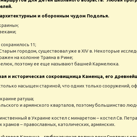
телей.
 архитектурным и оборонным чудом Подолья.
краины»;
веками;
сохранилось 11;
тарым городом, существовал уже в XIV в. Некоторые исслед
ражен на колонне Траяна в Риме;
мелюк, поэтому ее еще называют башней Кармелюка.
ная и историческая сокровищница Каменца, его древней
столько насыщен стариной, что одних только сооружений, 
краине ратуша;
ольского и армянского кварталов, поэтому большинство люд
нственный в Украине костел с минаретом – костел Св. Петра
х храмов – православных, католических, армянских.
ый город Каменца – глубокая узкая долина реки Смотрич с к