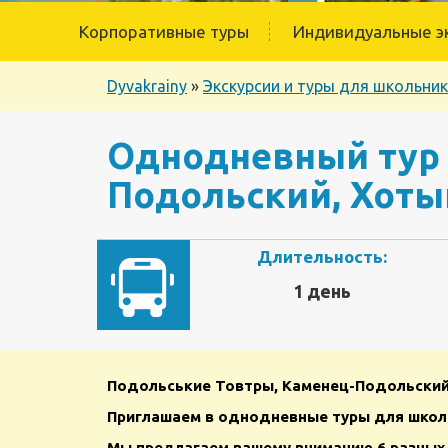
Корпоративные туры
Индивидуальные э
Dyvakrainy
»
Экскурсии и туры для школьни
Однодневный тур 
Подольский, Хотын
Длительность:
1 день
Подольськие Товтры, Каменец-Подольский,
Приглашаем в однодневные туры для школ
Мы предлагаем вашему вниманию 6 разных 