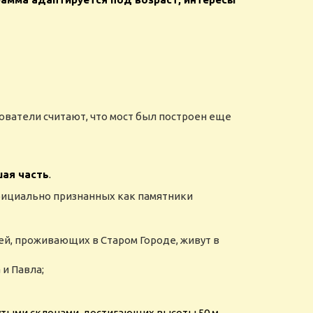
ователи считают, что мост был построен еще
шая часть
.
официально признанных как памятники
ей, проживающих в Старом Городе, живут в
 и Павла;
рутыми склонами, достигающих высоты 50 м.