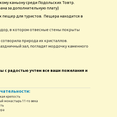
кому каньону среди Подольских Товтр.
ана за дополнительную плату)
х пещер для туристов. Пещера находится в
идор, в котором отвесные стены покрыты
 сотворила природа их кристаллов.
праздничный зал, погладят мордочку каменного
ы с радостью учтем все ваши пожелания и
чательности:
кая крепость
ый монастырь 11-го века
сть
ера