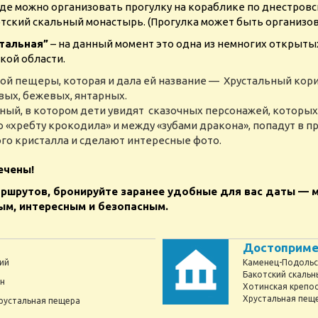
де можно организовать прогулку на кораблике по днестровс
ский скальный монастырь. (Прогулка может быть организов
тальная”
– на данный момент это одна из немногих открыты
кой области.
ой пещеры, которая и дала ей название — Хрустальный кор
вых, бежевых, янтарных.
ный, в котором дети увидят сказочных персонажей, которых
о «хребту крокодила» и между «зубами дракона», попадут в 
го кристалла и сделают интересные фото.
ечены!
ршрутов, бронируйте заранее удобные для вас даты — м
ым, интересным и безопасным.
Достоприме
ий
Каменец-Подольс
Бакотский скальн
ин
Хотинская крепо
Хрустальная пещ
рустальная пещера