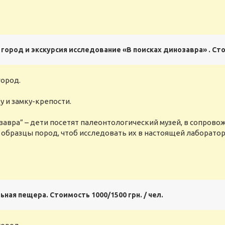
ород и экскурсия исследование «В поисках динозавра» . Стои
город.
у и замку-крепости.
завра” – дети посетят палеонтологический музей, в сопрово
ь образцы пород, чтоб исследовать их в настоящей лаборатор
ная пещера. Стоимость 1000/1500 грн. / чел.