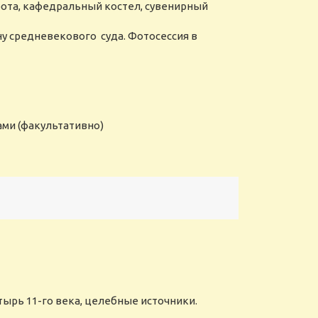
орота, кафедральный костел, сувенирный
у средневекового суда. Фотосессия в
ками (факультативно)
ырь 11-го века, целебные источники.