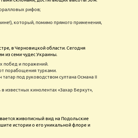
коралловых рифов;
аине!), который, помимо прямого применения,
естре, в Черновицкой области. Сегодня
м из семи чудес Украины.
х побед и поражений.
 от порабощения турками.
ч татар под руководством султана Османа ІІ
в известных кинолентах «Захар Беркут»,
ывается живописный вид на Подольские
ышите истории о его уникальной флоре и