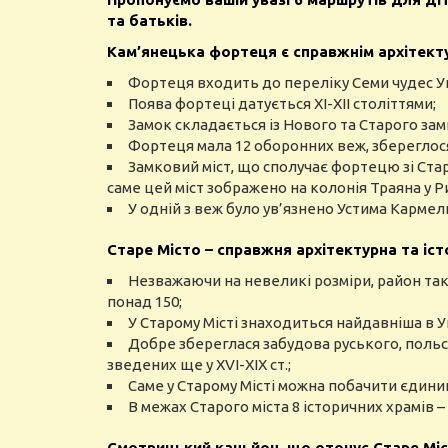
та батьків.
Кам’
янець
ка фортеця є справжнім архітект
Фортеця входить до переліку Семи чудес У
Поява фортеці датується ХІ-ХІІ століттями;
Замок складається із Нового та Старого зам
Фортеця мала 12 оборонних веж, збереглося
Замковий міст, що сполучає фортецю зі Стар
саме цей міст зображено на колонія Траяна у Ри
У одній з веж було ув’язнено Устима Карме
Старе Місто – справжня архітектурна та іс
Незважаючи на невеликі розміри, район так
понад 150;
У Старому Місті знаходиться найдавніша в У
Добре збереглася забудова руського, польс
зведених ще у XVI-XIX ст.;
Саме у Старому Місті можна побачити єдиний 
В межах Старого міста 8 історичних храмів 
Смотрицький каньйон, що оточує Старе Міст