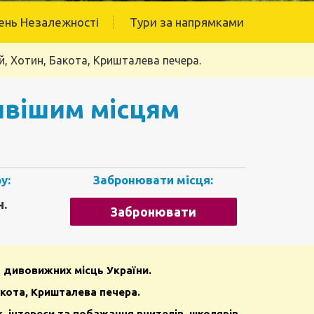
ень Незалежності
Тури за напрямками
й, Хотин, Бакота, Кришталева печера.
ивішим місцям
у:
Забронювати місця:
н.
Забронювати
а дивовижних місць України.
акота, Кришталева печера
.
к, інтереси та побажання вчителів, школярів