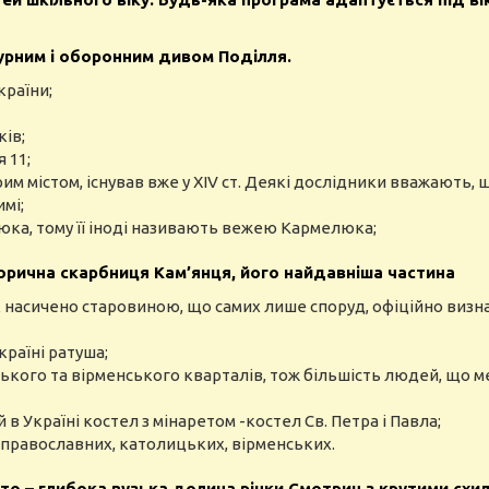
урним і оборонним дивом Поділля.
країни;
ків;
 11;
им містом, існував вже у XIV ст. Деякі дослідники вважають,
мі;
люка, тому її іноді називають вежею Кармелюка;
торична скарбниця Кам’
янця, його найдавніша частина
 насичено старовиною, що самих лише споруд, офіційно визнан
країні ратуша;
ького та вірменського кварталів, тож більшість людей, що ме
в Україні костел з мінаретом -костел Св. Петра і Павла;
– православних, католицьких, вірменських.
о – глибока вузька долина річки Смотрич з крутими схил