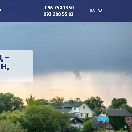
096 754 1350
и
UA
RU
093 208 55 03
 –
Н,
.