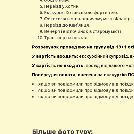
Переїзд у Хотин.
Екскурсія Хотинською фортецею.
Фотосесія в мальовничому місці Жванці.
Переїзд до Кам’янця.
Вечеря і відпочинок в старому місті
Трансфер на вокзал.
Розрахунок проведено на групу від 19+1 осі
У вартість входить:
екскурсійний супровід, вх
У вартість не входить:
проїзд від вашого міст
Попередня оплата, внесена за екскурсію 
якщо ви повідомили про відмову від поїздки
якщо ви повідомили про відмову від поїздки 
якщо ви повідомили про відмову від поїздки
Більше фото туру: