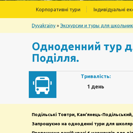
Корпоративні тури
Індивідуальні ек
Dyvakrainy
»
Экскурсии и туры для школьни
Одноденний тур д
Поділля.
Тривалість:
1 день
Подільські Товтри, Кам’янець-Подільський,
Запрошуємо на одноденні тури для школярі
Пропонуємо вашій увазі 6 маршрутів для діт