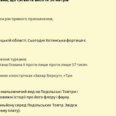
, окрім прямого призначення,
нівецькій області. Сьогодні Хотинська фортеця є
лення турками;
ултана Османа ІІ проти лише проти лише 57 тисяч
мих кінострічках «Захар Беркут», «Три
 мальовничий вид на Подільські Товтри і
вижні історії про його флору і фауну.
аньйону серед Подільських Товтр. Звідси
ему плату).