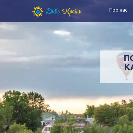
Про нас
П
К