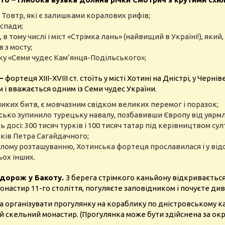
Товтр, які є залишками коралових рифів;
оспади;
 тому числі і міст «Стрімка лань» (найвищий в Україні!), який
 з мосту;
у «Семи чудес Кам’янця-Подільського»;
 –
фортеця ХІІІ-XVІІІ ст. стоїть у місті Хотині на Дністрі, у Чер
і вважається одним із Семи чудес України.
еликих битв, є мовчазним свідком великих перемог і поразок;
йсько зупинило турецьку навалу, позбавивши Європу від уярм
ь досі: 300 тисяч турків і 100 тисяч татар під керівництвом с
аків Петра Сагайдачного;
лому розташуванню, Хотинська фортеця прославилася і у відо
ьох інших.
одорож у Бакоту.
З берега стрімкого каньйону відкривається
настир 11-го століття, погуляєте заповідником і почуєте диво
на організувати прогулянку на кораблику по дністровському к
скельний монастир. (Прогулянка може бути здійснена за окр