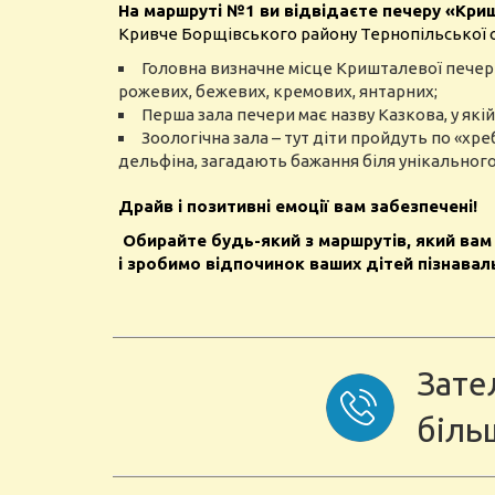
На маршруті №1 ви відвідаєте печеру «Кр
Кривче Борщівського району Тернопільської о
Головна визначне місце Кришталевої печери,
рожевих, бежевих, кремових, янтарних;
Перша зала печери має назву Казкова, у які
Зоологічна зала – тут діти пройдуть по «хр
дельфіна, загадають бажання біля унікального 
Драйв і позитивні емоції вам забезпечені!
Обирайте будь-який з маршрутів, який вам
і зробимо відпочинок ваших дітей пізнаваль
Зате
біль