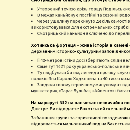
Утворений течією крізь товщу Подільських 
В межах каньйону є постійні та сезонні вод
Через ущелину перекинуто декілька мостів, в
використовувався для екстремальних стрибків
Смотрицький каньйон включено до перелік
Хотинська фортеця – жива історія в камені
державним історико-культурним заповідником 
Її 40-метрові стіни досі зберігають сліди в
Саме тут 1621 року українсько-польське ві
Тут відбулася битва, легенди про яку існуют
поляків Яна Кароля Ходкевича та 40 тисяч коз
Завдяки своєму героїчному минулому ат вда
мушкетери», «Тарас Бульба», «Айвенго» і багат
На маршруті №2 на вас чекає незвичайна п
Дністре. Ви відвідаєте Бакотський скельний мо
За бажання групи і за сприятливої погоди мож
відкривається мальовничий вид на Бакотський 