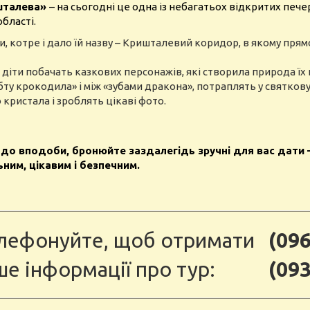
ишталева»
– на сьогодні це одна із небагатьох відкритих печер
бласті.
 котре і дало їй назву – Кришталевий коридор, в якому прямо
й діти побачать казкових персонажів, які створила природа їх
ебту крокодила» і між «зубами дракона», потраплять у святков
кристала і зроблять цікаві фото.
 до вподоби, бронюйте заздалегідь зручні для вас дати –
ним, цікавим і безпечним.
лефонуйте, щоб отримати
(096
ше інформації про тур:
(093