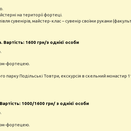
ю.
йстерні на території фортеці.
упівля сувенірів, майстер-клас – сувенір своїми руками (факуль
 Вартість: 1600 грн/з однієї особи
.
мком-фортецею.
ого парку Подільські Товтри, екскурсія в скельний монастир 1
Вартість: 1000/1600 грн/ з однієї особи
.
мком-фортецею.