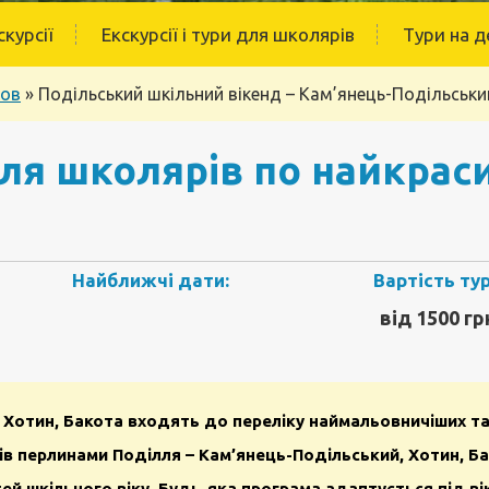
скурсії
Екскурсії і тури для школярів
Тури на д
ков
»
Подільський шкільний вікенд – Кам’янець-Подільськи
ля школярів по найкрас
Найближчі дати:
Вартість тур
від 1500 гр
 Хотин, Бакота входять до переліку наймальовничіших т
в перлинами Поділля – Кам’
янець-Подільський, Хотин, Б
ей шкільного віку. Будь-яка програма адаптується під ві