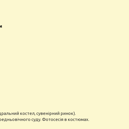
и
едральний костел, сувенірний ринок).
редньовічного суду. Фотосесія в костюмах.