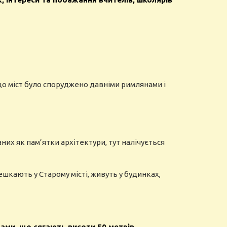
 що міст було споруджено давніми римлянами і
их як пам’ятки архітектури, тут налічується
шкають у Старому місті, живуть у будинках,
ами, що сягають висоти 50 метрів