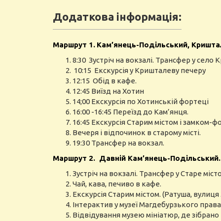
Додаткова інформація:
Маршрут 1.
Кам’янець-Подільський, Криштале
8:30 Зустріч на вокзалі. Трансфер у село 
10:15 Екскурсія у Кришталеву печеру
12:15 Обід в кафе.
12:45 Виїзд на Хотин
14;00 Екскурсія по Хотинській фортеці
16:00 -16:45 Переїзд до Кам’янця.
16:45 Екскурсія Старим містом і замком-
Вечеря і відпочинок в старому місті.
19:30 Трансфер на вокзал.
Маршрут 2. Давній Кам’янець-Подільський. 
Зустріч на вокзалі. Трансфер у Старе місто
Чай, кава, печиво в кафе.
Екскурсія Старим містом. (Ратуша, вулиця
Інтерактив у музеї Магдебурзького права
Відвідування музею мініатюр, де зібрано 