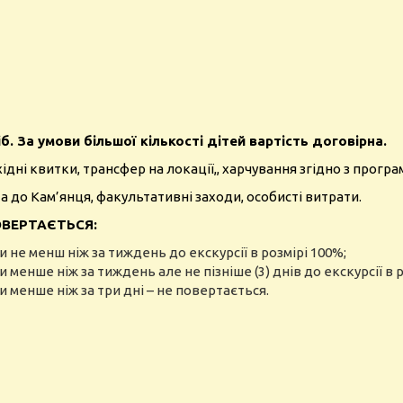
б. За умови більшої кількості дітей вартість договірна.
ідні квитки, трансфер на локації,, харчування згідно з прогр
а до Кам’янця, факультативні заходи, особисті витрати.
ПОВЕРТАЄТЬСЯ:
 не менш ніж за тиждень до екскурсії в розмірі 100%;
менше ніж за тиждень але не пізніше (3) днів до екскурсії в 
 менше ніж за три дні – не повертається.