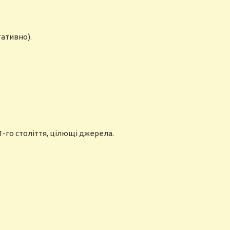
тативно).
1-го століття, цілющі джерела.