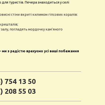
 для туристів. Печера знаходиться у селі
висні стіни вкриті килимом гіпсових коралів:
 кришталів;
у залу, погладять мордочку кам’яного
 ми з радістю врахуємо усі ваші побажання
) 754 13 50
) 208 55 03