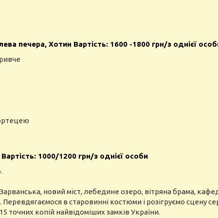
ва печера, Хотин Вартість: 1600 -1800 грн/з однієї особ
Кривче
фортецею
Вартість: 1000/1200 грн/з однієї особи
.
 Зарванська, новий міст, лебедине озеро, вітряна брама, каф
. Перевдягаємося в старовинні костюми і розігруємо сцену се
15 точних копій найвідоміших замків України.