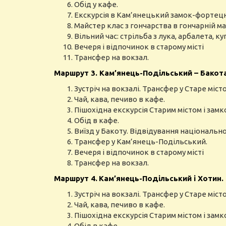
Обід у кафе.
Екскурсія в Кам’янецький замок-фортец
Майстер клас з гончарства в гончарній ма
Вільний час: стрільба з лука, арбалета, к
Вечеря і відпочинок в старому місті
Трансфер на вокзал.
Маршрут 3. Кам’янець-Подільський – Бакота.
Зустріч на вокзалі. Трансфер у Старе місто
Чай, кава, печиво в кафе.
Пішохідна екскурсія Старим містом і за
Обід в кафе.
Виїзд у Бакоту. Відвідування національн
Трансфер у Кам’янець-Подільський.
Вечеря і відпочинок в старому місті
Трансфер на вокзал.
Маршрут 4.
Кам’янець-Подільський і Хотин. 
Зустріч на вокзалі. Трансфер у Старе місто
Чай, кава, печиво в кафе.
Пішохідна екскурсія Старим містом і за
Обід в кафе.