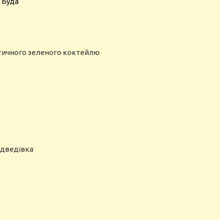
р Буда
етичного зеленого коктейлю
едведівка