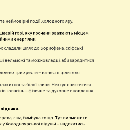
та неймовірні події Холодного яру.
 Шаєвій горі, яку прочани вважають місцем
айними енергіями.
прокладали шлях до Борисфена, скіфські
інші вельможі та можновладці, аби зарядитися
влено три хрести – на честь цілителя
блакитної та білої глини. Нехтує очиститися
хів і опасінь – фізичне та духовне оновлення
овідника.
ерева, сіна, бамбука тощо. Тут ви зможете
ях у Холодноярської відуньї – надихатись