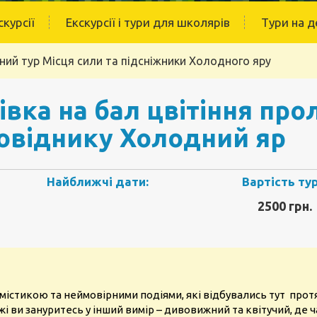
скурсії
Екскурсії і тури для школярів
Тури на д
ний тур Місця сили та підсніжники Холодного яру
ка на бал цвітіння прол
повіднику Холодний яр
Найближчі дати:
Вартість тур
2500 грн.
містикою та неймовірними подіями, які відбувались тут протяг
 ви зануритесь у інший вимір – дивовижний та квітучий, де ча