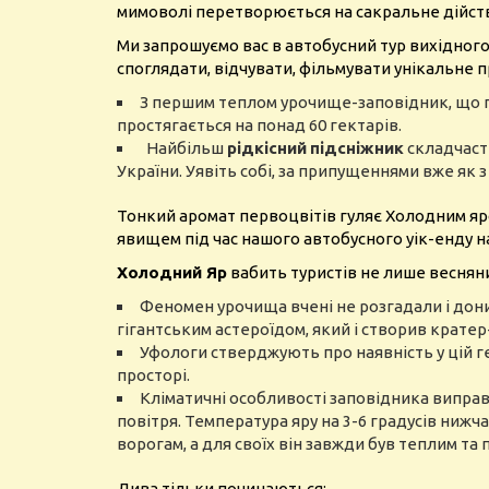
мимоволі перетворюється на сакральне дійств
Ми запрошуємо вас в автобусний тур вихідног
споглядати, відчувати, фільмувати унікальне
З першим теплом урочище-заповідник, що п
простягається на понад 60 гектарів.
Найбільш
рідкісний
підсніжник
складчасти
України. Уявіть собі, за припущеннями вже як з
Тонкий аромат первоцвітів гуляє Холодним яр
явищем під час нашого автобусного уік-енду 
Холодний Яр
вабить туристів не лише веснян
Феномен урочища вчені не розгадали і донин
гігантським астероїдом, який і створив кратер
Уфологи стверджують про наявність у цій ге
просторі.
Кліматичні особливості заповідника випра
повітря. Температура яру на 3-6 градусів ни
ворогам, а для своїх він завжди був теплим та
Дива тільки починаються: