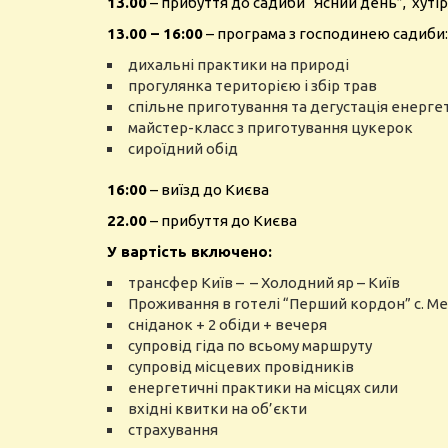
13.00
– прибуття до садиби “Ясний день”, хуті
13.00 – 16:00
– програма з господинею садиби:
дихальні практики на природі
прогулянка територією і збір трав
спільне приготування та дегустація енерг
майстер-класс з приготування цукерок
сироїдний обід
16:00
– виїзд до Києва
22.00
– прибуття до Києва
У вартість включено:
трансфер Київ – – Холодний яр – Київ
Проживання в готелі “Перший кордон” с. М
сніданок + 2 обіди + вечеря
супровід гіда по всьому маршруту
супровід місцевих провідників
енергетичні практики на місцях сили
вхідні квитки на об’єкти
страхування