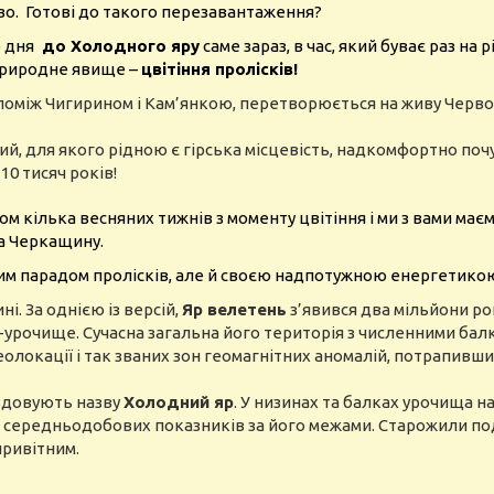
о. Готові до такого перезавантаження?
о дня
до Холодного яру
саме зараз, в час, який буває раз на
 природне явище –
цвітіння пролісків!
оміж Чигирином і Кам’янкою, перетворюється на живу Черво
й, для якого рідною є гірська місцевість, надкомфортно поч
 10 тисяч років!
ом кілька весняних тижнів з моменту цвітіння і ми з вами м
на Черкащину.
им парадом пролісків, але й своєю надпотужною енергетикою
і. За однією із версій,
Яр велетень
з’явився два мільйони рок
-урочище. Сучасна загальна його територія з численними балк
олокації і так званих зон геомагнітних аномалій, потрапивши 
вдовують назву
Холодний яр
. У низинах та балках урочища н
жча середньодобових показників за його межами. Старожили 
 привітним.