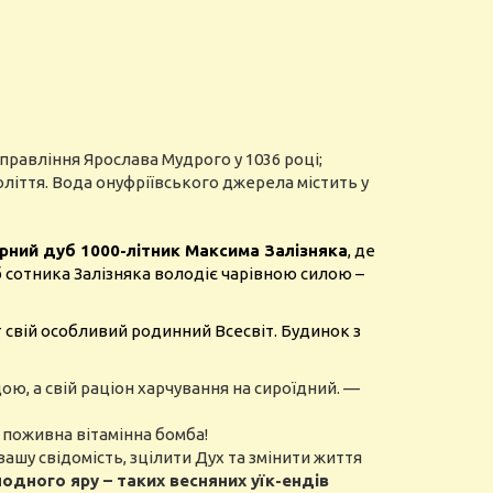
 правління Ярослава Мудрого у 1036 році;
ліття. Вода онуфріївського джерела містить у
рний дуб 1000-літник Максима Залізняка
, де
 сотника Залізняка володіє чарівною силою –
т свій особливий родинний Всесвіт. Будинок з
ою, а свій раціон харчування на сироїдний. —
 поживна вітамінна бомба!
шу свідомість, зцілити Дух та змінити життя
дного яру – таких весняних уїк-ендів