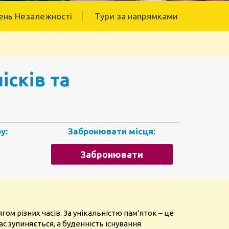
ень Незалежності
Тури за напрямками
ісків та
у:
Забронювати місця:
Забронювати
ом різних часів. За унікальністю пам’яток – це
с зупиняється, а буденність існування