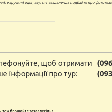
йте зручний одяг, взуття і заздалегідь подбайте про фототехні
лефонуйте, щоб отримати
(096
ше інформації про тур:
(093
ць, тож бронюйте заздалегідь !