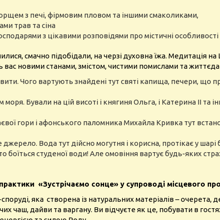
борщем з печі, фірмовим пловом та іншими смаколиками,
ами трав та сіна
осподарями з цікавими розповідями про містичні особливості 
илися, смачно підобідали, на черзі духовна їжа. Медитація на
 вас новими станами, змістом, чистими помислами та життєд
уявити. Чого вартують знайдені тут святі капища, печери, що 
моря. Бували на цій висоті і княгиня Ольга, і Катерина II та 
вої гори і афонського паломника Михайла Кривка тут встано
джерело. Вода тут дійсно могутня і корисна, протікає у шарі 
то боїться студеної води! Але омовіння вартує будь-яких стра
практики «Зустрічаємо сонце» у супроводі місцевого пр
споруді, яка створена із натуральних матеріалів – очерета, д
чих чаш, дайви та варгану.
Ви відчуєте як це, побувати в гост
енергією та силою Роду.