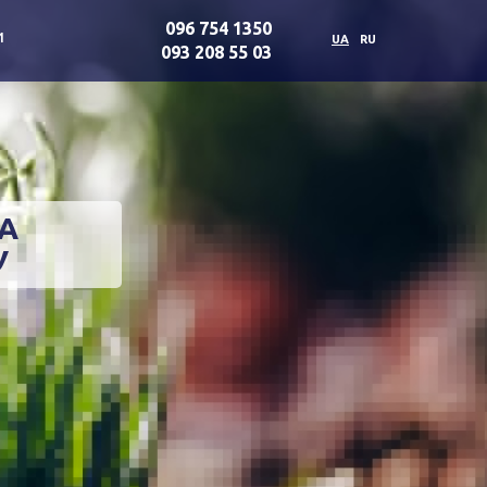
096 754 1350
и
UA
RU
093 208 55 03
А
У