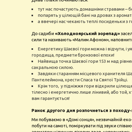
тут нас почастують домашніми стравами – 
попарять у цілющій бані на дровах з аромат
а ввечері нас чекають теплі посиденьки з г
До садиби
«Холодноярський зорепад»
засел
сили та називають «Малим Афоном», наповнить
Енергетику Шаєвої гори можна і відчути, і 
городища, предмети бронзової епохи!
Найвища точка Шаєвої гори 153 м над рівнем 
сакральною силою.
Завдяки старанням місцевого хранителя Шає
Пантелеймона, хрести Спаса та Святої Трійці.
Крім того, у підніжжя гори відкрили цілюще 
тілесно і енергетично лише лінивий, або той, х
вам гарантується!
Ранок другого дня розпочнеться з походу-
Ми побуваємо в «Домі сонця», незвичайній еко-
побути на самоті, поміркувати під звуки співаю
ароматом цілющих лісових трав, наповнитись 