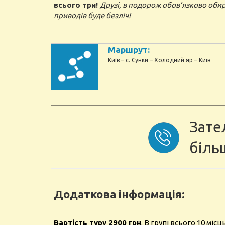
всього три!
Друзі, в подорож обов’язково обира
приводів буде безліч!
Маршрут:
Київ – с. Сунки – Холодний яр – Київ
Зате
біль
Додаткова інформація:
Вартість туру 2900 грн
. В групі всього 10 міс