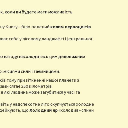
 рік, коли ви будете мати можливість
ну Книгу – біло-зелений
килим первоцвітів
уває себе у лісовому ландшафті Центральної
аємо нагоду насолодитись цим дивовижним
, місцями сили і таємницями.
ів тому при зіткненні нашої планети з
ами сягає 250 кілометрів.
в які людина може загубитися у часі та
авіть у надспекотне літо скупчується холодне
подейкують, що
Холодний
яр
«холодив» спини