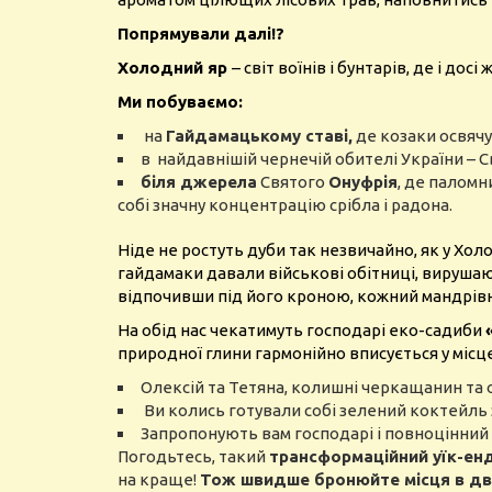
Попрямували далі!?
Холодний яр
– світ воїнів і бунтарів, де і до
Ми побуваємо:
на
Гайдамацькому ставі,
де козаки освяч
в найдавнішій чернечій обителі України –
біля джерела
Святого
Онуфрія
, де паломн
собі значну концентрацію срібла і радона.
Ніде не ростуть дуби так незвичайно, як у Холо
гайдамаки давали військові обітниці, вирушаю
відпочивши під його кроною, кожний мандрівн
На обід нас чекатимуть господарі еко-садиби
природної глини гармонійно вписується у міс
Олексій та Тетяна, колишні черкащанин та о
Ви колись готували собі зелений коктейль з
Запропонують вам господарі і повноцінний о
Погодьтесь, такий
трансформаційний уїк-ен
на краще!
Тож швидше бронюйте місця в дво