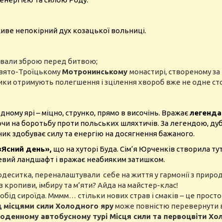
сі живе непокірний дух козацької вольниці.
ували зброю перед битвою;
 Свято-Троїцькому
Мотронинському
монастирі, створеному за
ики отримують полегшення і зцілення хвороб вже не одне сто
дному ярі – міцно, струнко, прямо в височінь. Вражає
легенда
чи на боротьбу проти польських шляхтичів. За легендою, дуб
ик здобуває силу та енергію на досягнення бажаного.
«Ясний день»,
що на хуторі Буда. Сім’я Юрченків створила ту
цевий ландшафт і вражає неабияким затишком.
деситка, переналаштували себе на життя у гармонії з природ
 кропиви, імбиру та м’яти? Айда на майстер-клас!
бід сироїда. Мммм… стільки нових страв і смаків – це просто
д
місцями сили Холодного яру
може повністю перевернути ва
денному автобусному турі Місця сили та первоцвіти Холо