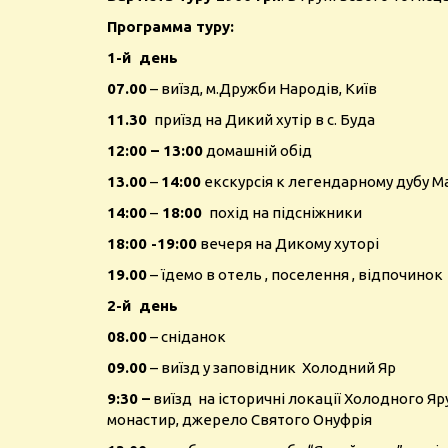
Программа туру:
1-й день
07.00
– виїзд, м.Дружби Народів, Київ
11.30
приїзд на Дикий хутір в с. Буда
12:00 – 13:00
домашній обід
13.00
–
14:00
екскурсія к легендарному дубу М
14:00
–
18:00
похід на підсніжники
18:00 -19:00
вечеря на Дикому хуторі
19.00
– їдемо в отель , поселення , відпочинок
2-й день
08.00
– сніданок
09.00
– виїзд у заповідник Холодний Яр
9:30 –
виїзд на історичні локації Холодного Я
монастир, джерело Святого Онуфрія