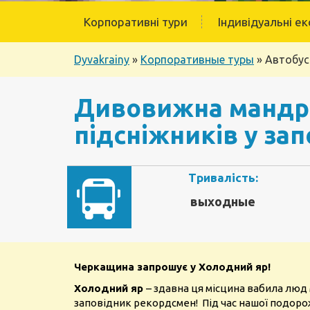
Корпоративні тури
Індивідуальні ек
Dyvakrainy
»
Корпоративные туры
»
Автобус
Дивовижна мандрів
підсніжників у за
Тривалість:
выходные
Черкащина запрошує у Холодний яр!
Холодний яр
– здавна ця місцина вабила люд 
заповідник рекордсмен! Під час нашої подорожі