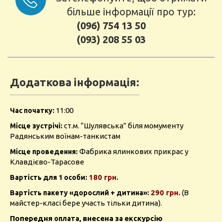
більше інформації про тур:
(096) 754 13 50
(093) 208 55 03
Додаткова інформація:
11:00
Час початку:
ст.м. “Шулявська” біля момументу
Місце зустрічі:
Радянським воїнам-танкистам
Фабрика ялинкових прикрас у
Місце проведення:
Клавдієво-Тарасове
180 грн.
Вартість для 1 особи:
290 грн.
(В
Вартість пакету «дорослий + дитина»:
майстер-класі бере участь тільки дитина).
Попередня
внесена
екскурсію
оплата,
за