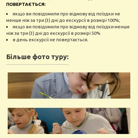
ПОВЕРТАЄТЬСЯ:
якщо ви
повідомили
про відмову
від
поїздки
не
менше
ніж
за
три (3) дні до екскурсії в
розмірі
100
%
;
якщо ви повідомили
про відмову
від
поїздки
менше
ніж за три (3) дні до екскурсії в розмірі
50
%
в день екскурсії не
повертається
.
Більше фото туру: