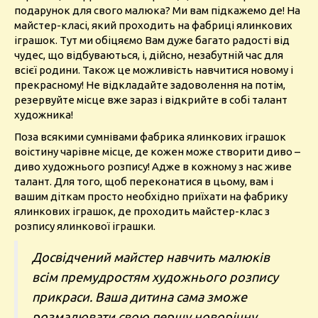
подарунок для свого малюка? Ми вам підкажемо де! На
майстер-класі, який проходить на фабриці ялинкових
іграшок. Тут ми обіцяємо Вам дуже багато радості від
чудес, що відбуваються, і, дійсно, незабутній час для
всієї родини. Також це можливість навчитися новому і
прекрасному! Не відкладайте задоволення на потім,
резервуйте місце вже зараз і відкрийте в собі талант
художника!
Поза всякими сумнівами фабрика ялинкових іграшок
воістину чарівне місце, де кожен може створити диво –
диво художнього розпису! Адже в кожному з нас живе
талант. Для того, щоб переконатися в цьому, вам і
вашим діткам просто необхідно приїхати на фабрику
ялинкових іграшок, де проходить майстер-клас з
розпису ялинкової іграшки.
Досвідчений майстер навчить малюків
всім премудростям художнього розпису
прикраси. Ваша дитина сама зможе
розмалювати свою першу новорічну