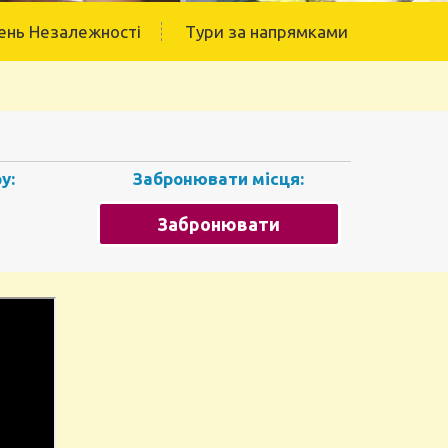
ень Незалежності
Тури за напрямками
у:
Забронювати місця:
Забронювати