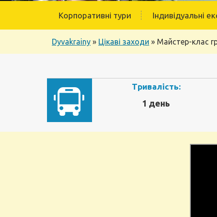
Корпоративні тури
Індивідуальні ек
Dyvakrainy
»
Цікаві заходи
»
Майстер-клас г
Тривалість:
1 день