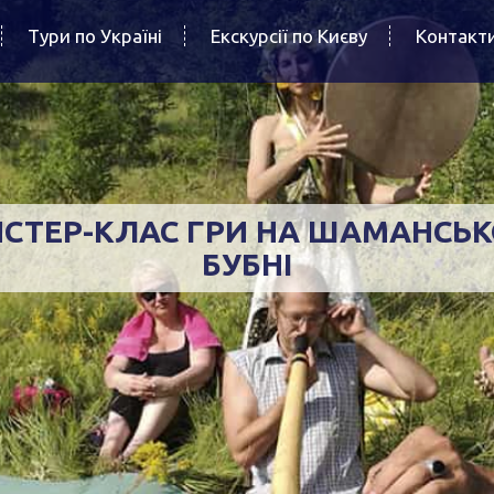
Тури по Україні
Екскурсії по Києву
Контакт
СТЕР-КЛАС ГРИ НА ШАМАНСЬ
БУБНІ