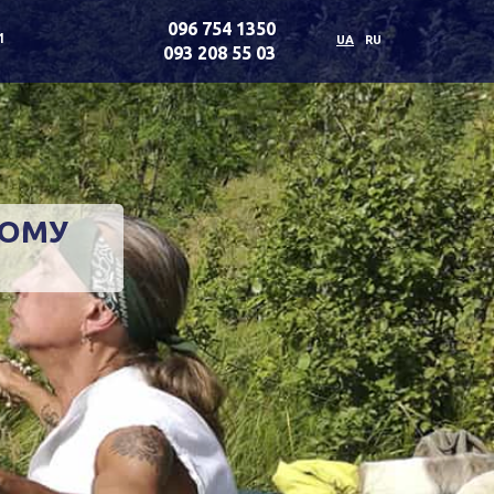
096 754 1350
и
UA
RU
093 208 55 03
КОМУ