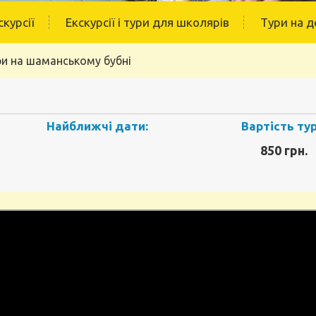
скурсії
Екскурсії і тури для школярів
Тури на д
ри на шаманському бубні
Найближчі дати:
Вартість тур
850 грн.