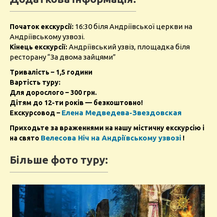
16:30 біля Андріївської церкви на
Початок екскурсії:
Андріївському узвозі.
Андріївський узвіз, площадка біля
Кінець екскурсії:
ресторану “За двома зайцями”
Тривалість – 1,5 години
Вартість туру:
Для дорослого – 300 грн.
Дітям до 12-ти років — безкоштовно!
Елена Медведева-Звездовская
Екскурсовод –
Приходьте за враженнями на нашу містичну екскурсію і
Велесова Ніч на Андріївському узвозі
на свято
!
Більше фото туру: