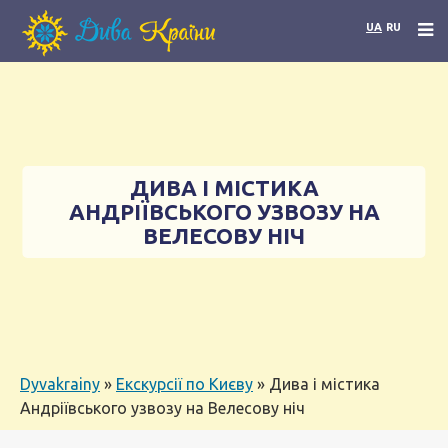
UA
RU
ДИВА І МІСТИКА
АНДРІЇВСЬКОГО УЗВОЗУ НА
ВЕЛЕСОВУ НІЧ
Dyvakrainy
»
Екскурсії по Києву
»
Дива і містика
Андріївського узвозу на Велесову ніч