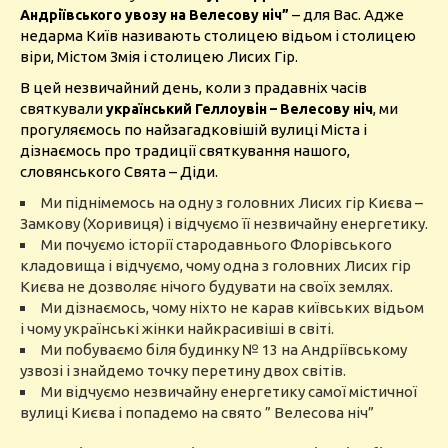
– для Вас. Адже
Андріївського увозу на Велесову ніч”
недарма Київ називають столицею відьом і столицею
віри, Містом Змія і столицею Лисих Гір.
В цей незвичайний день, коли з прадавніх часів
святкували
, ми
український Геллоувін – Велесову ніч
прогуляємось по найзагадковішій вулиці Міста і
дізнаємось про традиції святкування нашого,
словянського Свята – Діди.
Ми піднімемось на одну з головних Лисих гір Києва –
Замкову (Хоривиця) і відчуємо її незвичайну енергетику.
Ми почуємо історії стародавнього Флорівського
кладовища і відчуємо, чому одна з головних Лисих гір
Києва не дозволяє нічого будувати на своїх землях.
Ми дізнаємось, чому ніхто не карав київських відьом
і чому українські жінки найкрасивіші в світі.
Ми побуваємо біля будинку № 13 на Андріївському
узвозі і знайдемо точку перетину двох світів.
Ми відчуємо незвичайну енергетику самої містичної
вулиці Києва і попадемо на свято ” Велесова ніч”