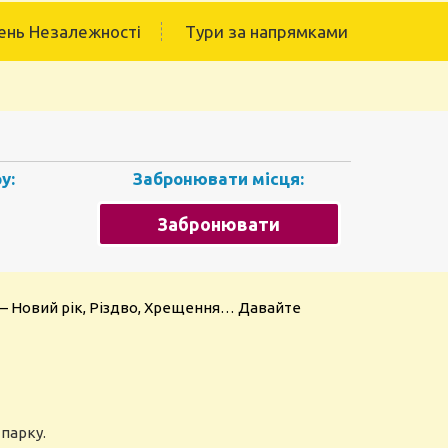
ень Незалежності
Тури за напрямками
у:
Забронювати місця:
Забронювати
а – Новий рік, Різдво, Хрещення… Давайте
 парку.