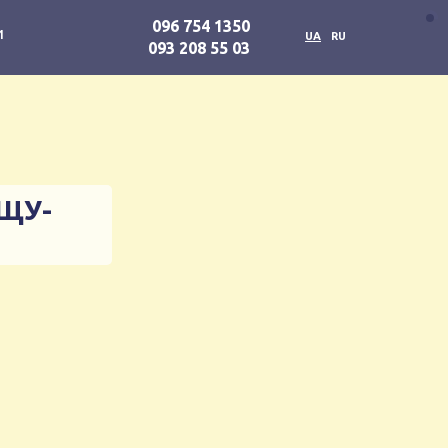
096 754 1350
и
UA
RU
093 208 55 03
УЩУ-