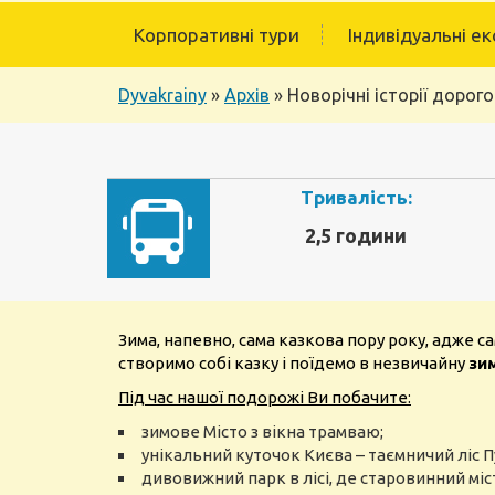
Корпоративні тури
Індивідуальні ек
Dyvakrainy
»
Архів
»
Новорічні історії доро
Тривалість:
2,5 години
Зима, напевно, сама казкова пору року, адже 
створимо собі казку і поїдемо в незвичайну
зи
Під час нашої подорожі Ви побачите:
зимове Місто з вікна трамваю;
унікальний куточок Києва – таємничий ліс 
дивовижний парк в лісі, де старовинний міс