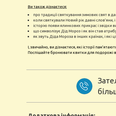
Ви також дізнаєтеся:
про традиції святкування зимових свят в дав
коли святкували Новий рік давні слов’яни, і 
історію появи ялинкових прикрас і звідки в
що символізує Дід Мороз і як він став атриб
як звуть Діда Мороза в інших країнах, і які 
І, звичайно, ви дізнаєтеся, які історії пам’я
Поспішайте бронювати квитки для подорожі в 
Зате
біль
Додаткова інформація: