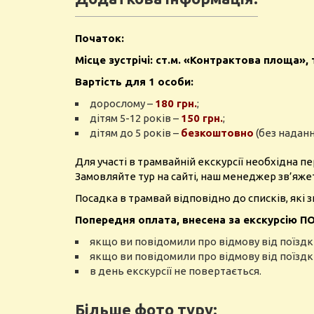
Початок:
Місце зустрічі: ст.м. «Контрактова площа»
Вартість для 1 особи:
дорослому –
180 грн.
;
дітям 5-12 років –
150 грн.
;
дітям до 5 років –
безкоштовно
(без наданн
Для участі в трамвайній екскурсії необхідна п
Замовляйте тур на сайті, наш менеджер зв’яже
Посадка в трамвай відповідно до списків, які з
Попередня
оплата,
внесена
за
екскурсію
ПО
якщо ви
повідомили
про відмову
від
поїздк
якщо ви повідомили
про відмову
від
поїздк
в день екскурсії не
повертається
.
Більше фото туру: