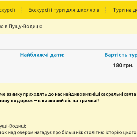
скурсії
Екскурсії і тури для школярів
Тури на д
гою в Пущу-Водицю
Найближчі дати:
Вартість тур
180 грн.
саме взимку приходять до нас найдивовижніші сакральні свят
мову подорож – в казковий ліс на трамваї
!
Пущі-Водиці;
ток над озером нагадує про більш ніж столітню історію цього