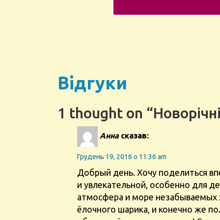
Відгуки
1 thought on “Новоріч
Анна
сказав:
Грудень 19, 2016 о 11:36 am
Добрый день. Хочу поделиться вп
и увлекательной, особенно для деток. Удобный, тёплый
атмосфера и море незабываемых э
ёлочного шарика, и конечно же полный пакет игрушек, так как с