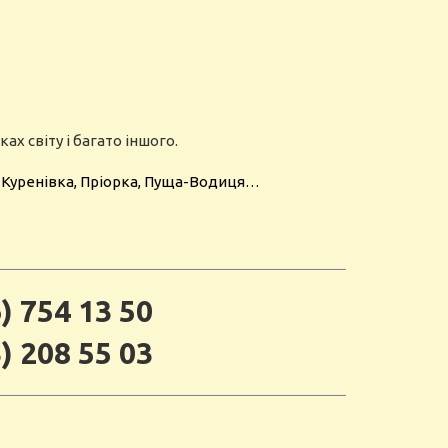
ах світу і багато іншого.
л, Куренівка, Пріорка, Пуща-Водиця…
) 754 13 50
) 208 55 03