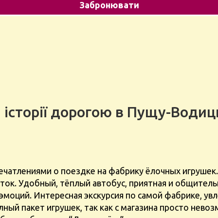
ні історії дорогою в Пущу-Води
ечатлениями о поездке на фабрику ёлочных игрушек.
 автобус, приятная и общительная девушка – гид Олеся, дружеская
моций. Интересная экскурсия по самой фабрике, увл
 магазина просто невозможно выйти с пустыми руками, в