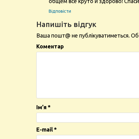
общем всё круто и здорово! Спаси
Відповіcти
Напишіть відгук
Ваша пошт@ не публікуватиметься.
Об
Коментар
Ім’я
*
E-mail
*