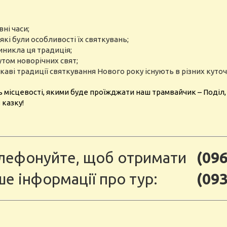
ні часи;
які були особливості їх святкувань;
иникла ця традиція;
утом новорічних свят;
цікаві традиції святкування Нового року існують в різних куточк
тають місцевості, якими буде проїжджати наш трамвайчик – Поді
казку!
лефонуйте, щоб отримати
(096
ше інформації про тур:
(093