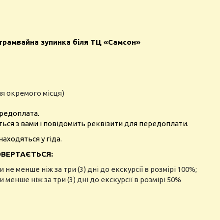
, трамвайна зупинка біля ТЦ «Самсон»
я окремого місця)
ередоплата.
ться з вами і повідомить реквізити для передоплати.
находяться у гіда.
ВЕРТАЄТЬСЯ:
и
не менше
ніж
за
три (3) дні до екскурсії в
розмірі
100
%
;
и
менше
ніж за три (3) дні до екскурсії в розмірі
50
%