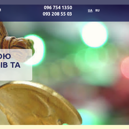
096 754 1350
и
UA
RU
093 208 55 03
НОЮ
ІВ ТА