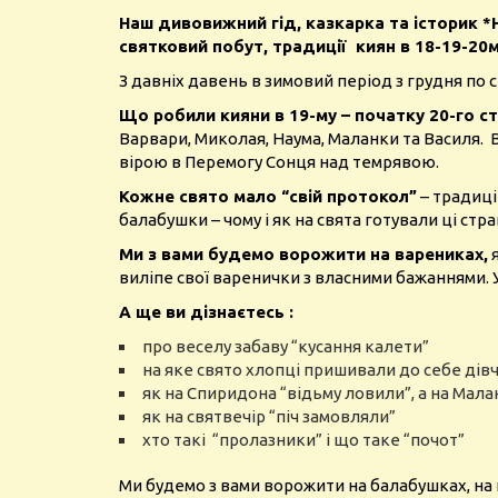
Наш дивовижний гід, казкарка та історик *Н
святковий побут, традиції киян в 18-19-20
З давніх давень в зимовий період з грудня по с
Що робили кияни в 19-му – початку 20-го 
Варвари, Миколая, Наума, Маланки та Василя. В
вірою в Перемогу Сонця над темрявою.
Кожне свято мало “свій протокол”
– традиці
балабушки – чому і як на свята готували ці стр
Ми з вами будемо ворожити на варениках,
я
виліпе свої варенички з власними бажаннями. 
А ще ви дізнаєтесь :
про веселу забаву “кусання калети”
на яке свято хлопці пришивали до себе дів
як на Спиридона “відьму ловили”, а на Мал
як на святвечір “піч замовляли”
хто такі “пролазники” і що таке “почот”
Ми будемо з вами ворожити на балабушках, на 