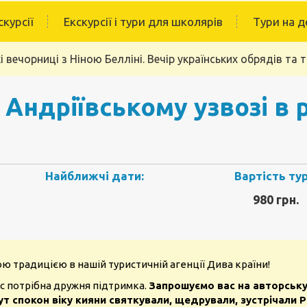
скурсії
Екскурсії і тури для школярів
Тури на д
кі вечорниці з Ніною Белліні. Вечір українських обрядів та 
 Андріївському узвозі в 
Найближчі дати:
Вартість тур
980 грн.
ю традицією в нашій туристичній агенції Дива країни!
нас потрібна дружня підтримка.
Запрошуємо вас на авторську 
ут спокон віку кияни святкували, щедрували, зустрічали Р