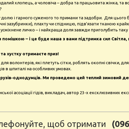
вдалий хлопець, а чоловіча – добра та працьовита жінка, та в
?
 долю і гарного суженого то примани та задобри. Для цього б
ічні зазубринки), плахту чи спідницю, підв’язати тканою кра
и усміхнене личко – і найкраща доля завжди приголубить таку
з помішкою – і це буде наша з вами підтримка сил Світла,
 та хустку отримаєте приз!
ля волонтерів, які плетуть сітки, роблять окопні свічки, дл
ів в шпиталі на особливих умовах.
друзів-однодумців. Ми проведемо цей теплий зимовий день
нської асоціації гідів, викладач, автор 23-х ексклюзивних екск
лефонуйте, щоб отримати
(096