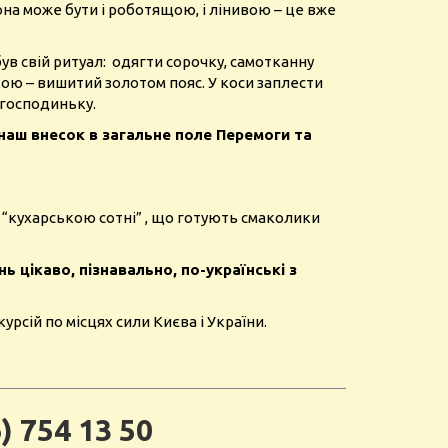
она може бути і роботящою, і лінивою – це вже
ув свій ритуал: одягти сорочку, самотканну
йкою – вишитий золотом пояс.
У коси заплести
 господиньку.
 наш внесок в загальне поле Перемоги та
я “кухарською сотні” , що готують смаколики
 цікаво, пізнавально, по-українські з
урсій по місцях сили Києва і України.
) 754 13 50