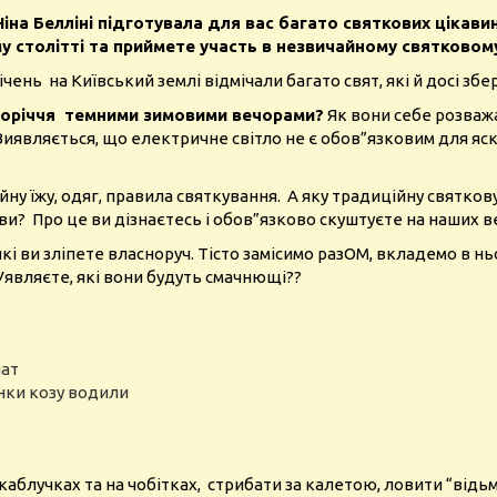
іна Белліні підготувала для вас багато святкових цікави
му столітті та приймете участь в незвичайному святковому
ічень на Київський землі відмічали багато свят, які й досі збе
сторіччя темними зимовими вечорами?
Як вони себе розважа
иявляється, що електричне світло не є обов”язковим для яскр
йну їжу, одяг, правила святкування.
А яку традиційну святкову
ави?
Про це ви дізнаєтесь і обов”язково скуштуєте на наших 
кі ви зліпете власноруч. Тісто замісимо разОМ, вкладемо в н
Уявляєте, які вони будуть смачнющі??
чат
анки козу водили
каблучках та на чобітках,
стрибати за калетою, ловити “відьм