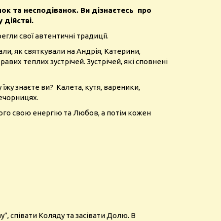
нок та несподіванок. Ви дізнаєтесь про
 дійстві.
регли свої автентичні традиції.
ли, як святкували на Андрія, Катерини,
авих теплих зустрічей. Зустрічей, які сповнені
 їжу знаєте ви? Калета, кутя, вареники,
вечорницях.
ього свою енергію та Любов, а потім кожен
у”, співати Коляду та засівати Долю.
В