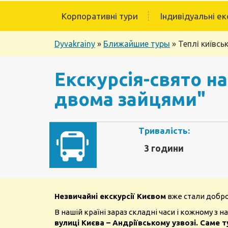
Корпоративні тури
Індивідуальні ек
Dyvakrainy
»
Ближайшие туры
»
Теплі київсь
Екскурсія-свято на
двома зайцями"
Тривалість:
3 години
Незвичайні екскурсії Києвом
вже стали добро
В нашій країні зараз складні часи і кожному з 
вулиці Києва – Андріївському узвозі. Саме т