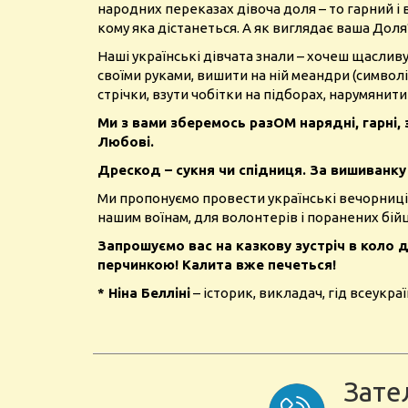
народних переказах дівоча доля – то гарний і 
кому яка дістанеться. А як виглядає ваша Доля
Наші українські дівчата знали – хочеш щасливу
своїми руками, вишити на ній меандри (символ
стрічки, взути чобітки на підборах, нарумянит
Ми з вами зберемось разОМ нарядні, гарні, 
Любові.
Дрескод – сукня чи спідниця. За вишиванку
Ми пропонуємо провести українські вечорниці д
нашим воїнам, для волонтерів і поранених бійц
Запрошуємо вас на казкову зустріч в коло 
перчинкою! Калита вже печеться!
* Ніна Белліні
– історик, викладач, гід всеукраї
Зате