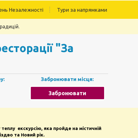
ень Незалежності
Тури за напрямками
традицій.
ресторації "За
у:
Забронювати місця:
Забронювати
теплу екскурсію, яка пройде на містичній
іздво та Новий рік.