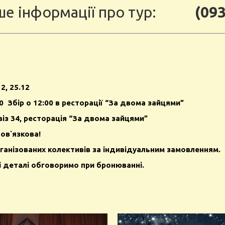
ше інформації про тур:
(093
12, 25.12
0 Збір о 12:00 в ресторації “За двома зайцями”
віз 34, ресторація “За двома зайцями”
бов`язкова!
ганізованих колективів за індивідуальним замовленням.
і деталі обговоримо при бронюванні.