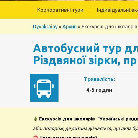
Корпоративні тури
Індивідуальні ек
Dyvakrainy
»
Архив
»
Екскурсія для школярів
Автобусний тур дл
Різдвяної зірки, п
Тривалість:
4-5 годин
Екскурсія для школярів
“Українські різд
або: подорож, де дитина дізнається, що дива бу
Чому саме ця екскурсія?