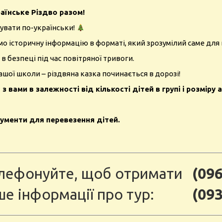
аїнське Різдво разом!
кувати по-українськи!
мо історичну інформацію в форматі, який зрозумілий саме для в
 в безпеці під час повітряної тривоги.
ашої школи – різдвяна казка починається в дорозі!
вами в залежності від кількості дітей в групі і розміру 
кументи для перевезення дітей.
лефонуйте, щоб отримати
(096
ше інформації про тур:
(093