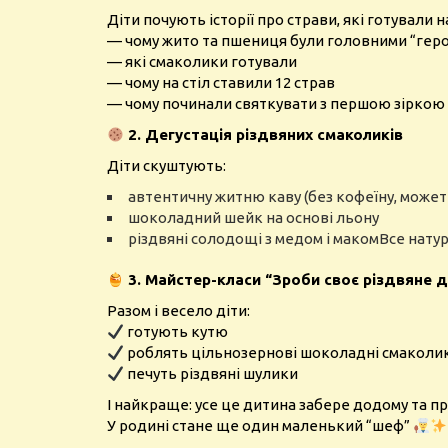
Діти почують історії про страви, які готували н
— чому жито та пшениця були головними “гер
— які смаколики готували
— чому на стіл ставили 12 страв
— чому починали святкувати з першою зіркою
2. Дегустація різдвяних смаколиків
Діти скуштують:
автентичну житню каву (без кофеїну, може
шоколадний шейк на основі льону
різдвяні солодощі з медом і макомВсе натур
3. Майстер-класи “Зроби своє різдвяне 
Разом і весело діти:
готують кутю
роблять цільнозернові шоколадні смаколи
печуть різдвяні шулики
І найкраще: усе це дитина забере додому та пр
У родині стане ще один маленький “шеф”