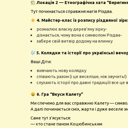
Локація 2 — Етнографічна хата “Берегиня”
Тут починається справжня магія Різдва.
4.
Майстер-клас із розпису різдвяної зір
розмалює власну дерев’яну зірку-
дізнається, чому вона є символом Різдва-
забере свій витвір додому на ялинку
5. Колядки та історії про українські вечо
Ваші Діти:
вивчають нову колядку
співають разом (і це веселіше, ніж звучить!)
слухають історії про давні традиціїІ все це
6. Гра “Вкуси Калету”
Ми спечемо для вас справжню Калету — символ
А далі починається сміх, жарти і дуже веселе з
Саме тут з’ясується:
— хто стане паном Коцюбинським