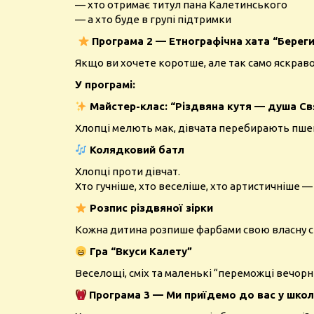
— хто отримає титул пана Калетинського
— а хто буде в групі підтримки
Програма 2 — Етнографічна хата “Берегин
Якщо ви хочете коротше, але так само яскраво
У програмі:
Майстер-клас: “Різдвяна кутя — душа С
Хлопці мелють мак, дівчата перебирають пшени
Колядковий батл
Хлопці проти дівчат.
Хто гучніше, хто веселіше, хто артистичніше 
Розпис різдвяної зірки
Кожна дитина розпише фарбами свою власну св
Гра
“Вкуси Калету”
Веселощі, сміх та маленькі “переможці вечорн
Програма 3 — Ми приїдемо до вас у школ