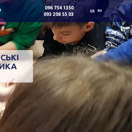
096 754 1350
и
UA
RU
093 208 55 03
СЬКІ
ЛИКА