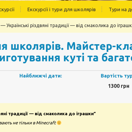
скурсії
Екскурсії і тури для школярів
Тури на д
 — Українські різдвяні традиції — від смаколика до іграш
я школярів. Майстер-кла
риготування куті та багат
Найближчі дати:
Вартість тур
1300 грн
вяні традиції — від смаколика до іграшки”
вають не тільки в Minecraft