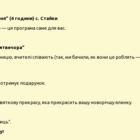
я” (4 години) с. Стайки
 — ця програма саме для вас.
вятвечора”
цю, вчителі співають (так, ми бачили, як вони це роблять — 
— отримує подарунок.
яткову прикрасу, яка прикрасить вашу новорічшу ялинку.
иць”.
у!