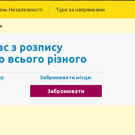
ень Незалежності
Тури за напрямками
ки
с з розпису
о всього різного
у:
Забронювати місця:
Забронювати