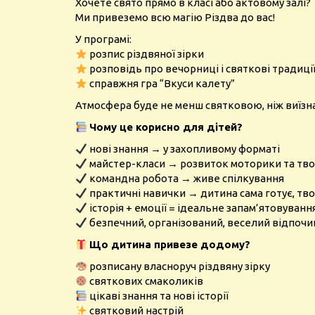
Хочете свято прямо в класі або актовому залі?
Ми привеземо всю магію Різдва до вас!
У програмі:
розпис різдвяної зірки
розповідь про вечорниці і святкові традиці
справжня гра “Вкуси калету”
Атмосфера буде не менш святковою, ніж виїзна
Чому це корисно для дітей?
нові знання → у захопливому форматі
майстер-класи → розвиток моторики та тво
командна робота → живе спілкування
практичні навички → дитина сама готує, тв
історія + емоції = ідеальне запам’ятовуванн
безпечний, організований, веселий відпоч
Що дитина привезе додому?
розписану власноруч різдвяну зірку
святкових смаколиків
цікаві знання та нові історії
святковий настрій