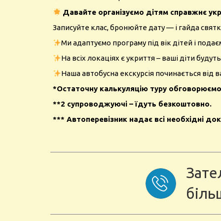
Давайте організуємо дітям справжнє укр
Записуйте клас, бронюйте дату — і гайда свят
Ми адаптуємо програму під вік дітей і подає
На всіх локаціях є укриття – ваші діти будуть
Наша автобусна екскурсія починається від в
*Остаточну калькуляцію туру обговорюємо з 
**2 супроводжуючі – їдуть безкоштовно.
*** Автоперевізник надає всі необхідні до
Зате
біль