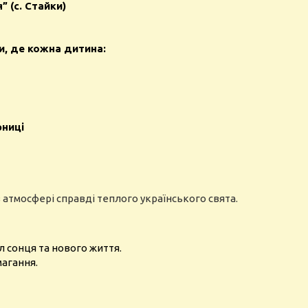
 (с. Стайки)
ки, де кожна дитина:
рниці
 в атмосфері справді теплого українського свята.
 сонця та нового життя.
магання.