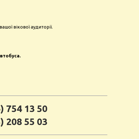
ашої вікової аудиторії.
автобуса.
) 754 13 50
) 208 55 03