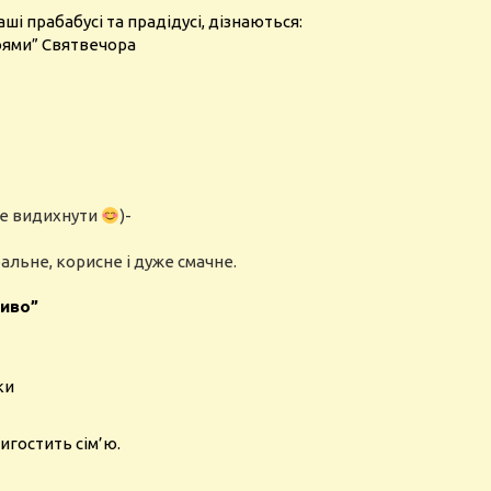
аші прабабусі та прадідусі, дізнаються:
оями” Святвечора
те видихнути
)-
альне, корисне і дуже смачне.
диво”
ки
игостить сім’ю.