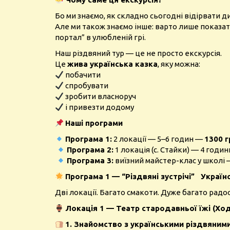
Бо ми знаємо, як складно сьогодні відірвати д
Але ми також знаємо інше: варто лише показат
портал” в улюбленій грі.
Наш різдвяний тур — це не просто екскурсія.
Це
жива українська казка
, яку можна:
побачити
спробувати
зробити власноруч
і привезти додому
Наші програми
Програма 1:
2 локації — 5–6 годин —
1300 
Програма 2:
1 локація (с. Стайки) — 4 годи
Програма 3:
виїзний майстер-клас у школі
Програма 1 — “Різдвяні зустрічі” Україн
Дві локації. Багато смакоти. Дуже багато радос
Локація 1 — Театр стародавньої їжі (Ход
1. Знайомство з українськими різдвяним