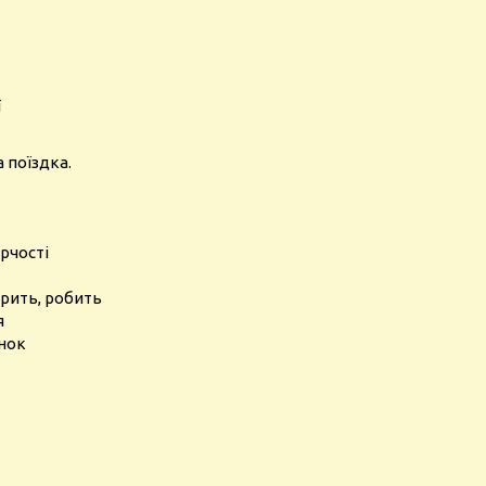
ї
 поїздка.
рчості
орить, робить
я
инок