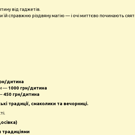
итину від гаджетів.
и їй справжню різдвяну магію — і очі миттєво починають сяя
грн/дитина
ни —
1000 грн/дитина
 —
450 грн/дитина
ські традиції, смаколики та вечорниці.
ті.
осівка)
и традиціями