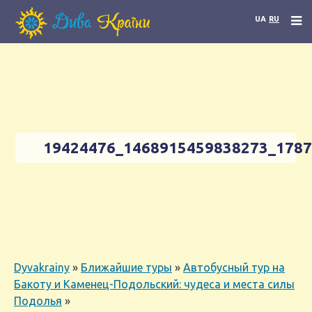
UA
RU
19424476_1468915459838273_178
Dyvakrainy
»
Ближайшие туры
»
Автобусный тур на
Бакоту и Каменец-Подольский: чудеса и места силы
Подолья
»