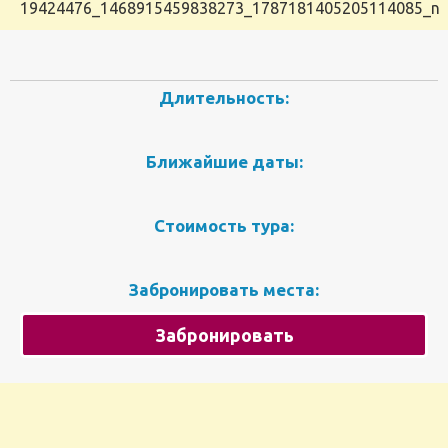
19424476_1468915459838273_1787181405205114085_n
Длительность:
Ближайшие даты:
Стоимость тура:
Забронировать места:
Забронировать