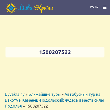
UA
RU
1500207522
Dyvakrainy
»
Ближайшие туры
»
Автобусный тур на
Бакоту и Каменец-Подольский: чудеса и места силы
Подолья
»
1500207522