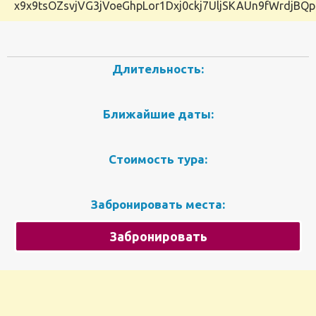
x9x9tsOZsvjVG3jVoeGhpLor1Dxj0ckj7UljSKAUn9fWrdjBQ
Длительность:
Ближайшие даты:
Стоимость тура:
Забронировать места:
Забронировать