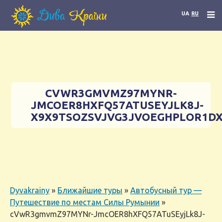
UA
RU
CVWR3GMVMZ97MYNR-
JMCOER8HXFQ57ATUSEYJLK8J-
X9X9TSOZSVJVG3JVOEGHPLOR1D
Dyvakrainy
»
Ближайшие туры
»
Автобусный тур —
Путешествие по местам Силы Румынии
»
cVwR3gmvmZ97MYNr-JmcOER8hXFQ57ATuSEyjLk8J-