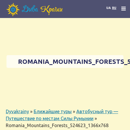
UA
RU
ROMANIA_MOUNTAINS_FORESTS_5
Dyvakrainy
»
Ближайшие туры
»
Автобусный тур —
Путешествие по местам Силы Румынии
»
Romania_Mountains_Forests_524623_1366x768