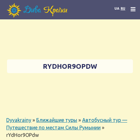
UA
RU
RYDHOR9OPDW
Dyvakrainy
»
Ближайшие туры
»
Автобусный тур —
Путешествие по местам Силы Румынии
»
rYdHor9OPdw