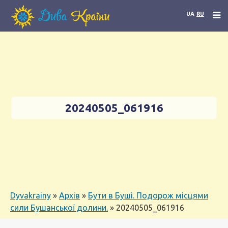
UA
RU
20240505_061916
Dyvakrainy
»
Архів
»
Бути в Буші. Подорож місцями
сили Бушанської долини.
»
20240505_061916