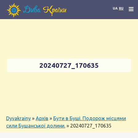
UA
RU
20240727_170635
Dyvakrainy
»
Архів
»
Бути в Буші. Подорож місцями
сили Бушанської долини.
»
20240727_170635