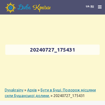
UA
RU
20240727_175431
Dyvakrainy
»
Архів
»
Бути в Буші. Подорож місцями
сили Бушанської долини.
»
20240727_175431