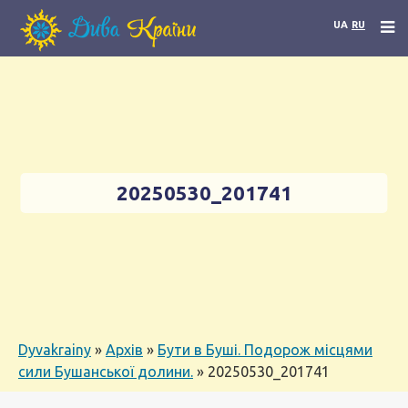
UA
RU
20250530_201741
Dyvakrainy
»
Архів
»
Бути в Буші. Подорож місцями
сили Бушанської долини.
»
20250530_201741