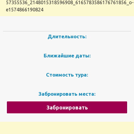
57355536_2148015318596908_6165783586176761856_o-
e1574866190824
Длительность:
Ближайшие даты:
Стоимость тура:
Забронировать места:
Забронировать