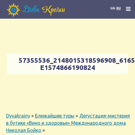
UA
RU
57355536_2148015318596908_616
E1574866190824
Dyvakrainy
»
Ближайшие туры
»
Дегустация-мистерия
в бутике «Вино и здоровье» Международного дома
Николая Бойко
»