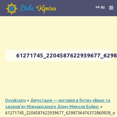
UA
RU
61271745_2204587622939677_629
Dyvakrainy
»
Дегустація — містерія в бутіку «Вино та
здоров’я» Міжнародного Дому Миколи Бойко.
»
61271745_2204587622939677_6298736476372860928_o