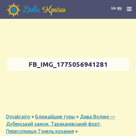
UA
RU
FB_IMG_1775056941281
Dyvakrainy
»
Ближайшие туры
»
Дива Волині —
Дубенський замок, Тараканівський форт,
Пересопниця,Тунель кохання
»